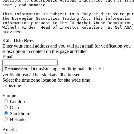
possible to decarbonize various industries such as tran
steel, and ammonia.
This information is subject to a duty of disclosure pur
the Norwegian Securities Trading Act. This information
information pursuant to the EU Market Abuse Regulation,
Wilhelm Finder, Head of Investor Relations, at Nel ASA
provided.
Källa
Oslo Børs
Enter your email address and you will get a mail for verification you
subscription to content on this page and filter
Email
Det måste ange en riktig mailadress
Ett
Prenumerera
verifikationsmail har skickats till adressen
Select the time zone location for site wide time
Timezone
Europe
London
Oslo
Stockholm
Helsinki
America