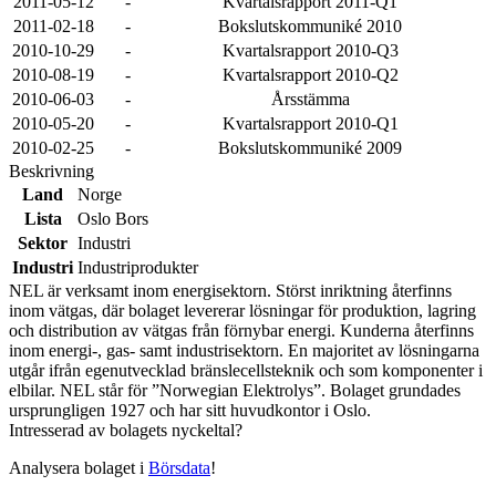
2011-05-12
-
Kvartalsrapport 2011-Q1
2011-02-18
-
Bokslutskommuniké 2010
2010-10-29
-
Kvartalsrapport 2010-Q3
2010-08-19
-
Kvartalsrapport 2010-Q2
2010-06-03
-
Årsstämma
2010-05-20
-
Kvartalsrapport 2010-Q1
2010-02-25
-
Bokslutskommuniké 2009
Beskrivning
Land
Norge
Lista
Oslo Bors
Sektor
Industri
Industri
Industriprodukter
NEL är verksamt inom energisektorn. Störst inriktning återfinns
inom vätgas, där bolaget levererar lösningar för produktion, lagring
och distribution av vätgas från förnybar energi. Kunderna återfinns
inom energi-, gas- samt industrisektorn. En majoritet av lösningarna
utgår ifrån egenutvecklad bränslecellsteknik och som komponenter i
elbilar. NEL står för ”Norwegian Elektrolys”. Bolaget grundades
ursprungligen 1927 och har sitt huvudkontor i Oslo.
Intresserad av bolagets nyckeltal?
Analysera bolaget i
Börsdata
!