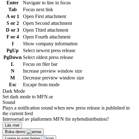
Enter
Navigate to line in focus
Tab
Focus next link
A or 1
Open First attachment
S or 2
Open Second attachment
D or 3
Open Third attachment
F or 4
Open Fourth attachment
I
Show company information
PgUp
Select newest press release
PgDown
Select oldest press release
L
Focus on filer bar
N
Increase preview window size
M
Decrease preview window size
Esc
Escape from mode
Dark Mode
Set dark mode to MFN.se
Sound
Plays a notification sound when new press release is published in
the current feed
Intresserad av platformen MFN för nyhetsdistribution?
Läs mer
Boka demo
Logga in som bolag