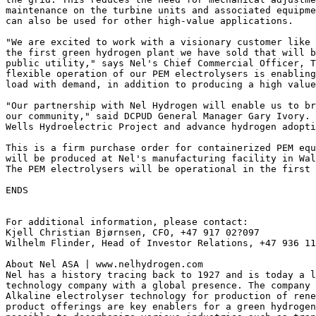
maintenance on the turbine units and associated equipme
can also be used for other high-value applications.
"We are excited to work with a visionary customer like 
the first green hydrogen plant we have sold that will b
public utility," says Nel's Chief Commercial Officer, 
flexible operation of our PEM electrolysers is enabling
load with demand, in addition to producing a high value
"Our partnership with Nel Hydrogen will enable us to br
our community," said DCPUD General Manager Gary Ivory. 
Wells Hydroelectric Project and advance hydrogen adopti
This is a firm purchase order for containerized PEM equ
will be produced at Nel's manufacturing facility in Wal
The PEM electrolysers will be operational in the first 
ENDS
For additional information, please contact:
Kjell Christian Bjørnsen, CFO, +47 917 02?097
Wilhelm Flinder, Head of Investor Relations, +47 936 11
About Nel ASA | www.nelhydrogen.com
Nel has a history tracing back to 1927 and is today a l
technology company with a global presence. The company 
Alkaline electrolyser technology for production of rene
product offerings are key enablers for a green hydrogen