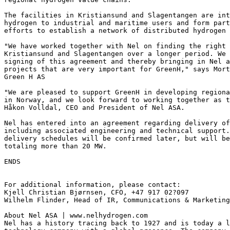
The facilities in Kristiansund and Slagentangen are int
hydrogen to industrial and maritime users and form par
efforts to establish a network of distributed hydrogen 
"We have worked together with Nel on finding the right 
Kristiansund and Slagentangen over a longer period. We 
signing of this agreement and thereby bringing in Nel a
projects that are very important for GreenH," says Mort
Green H AS
"We are pleased to support GreenH in developing regiona
in Norway, and we look forward to working together as t
Håkon Volldal, CEO and President of Nel ASA.
Nel has entered into an agreement regarding delivery of
including associated engineering and technical support.
delivery schedules will be confirmed later, but will be
totaling more than 20 MW.
ENDS
For additional information, please contact:
Kjell Christian Bjørnsen, CFO, +47 917 02?097
Wilhelm Flinder, Head of IR, Communications & Marketing
About Nel ASA | www.nelhydrogen.com
Nel has a history tracing back to 1927 and is today a l