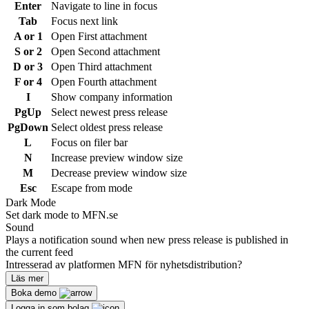
Enter
Navigate to line in focus
Tab
Focus next link
A or 1
Open First attachment
S or 2
Open Second attachment
D or 3
Open Third attachment
F or 4
Open Fourth attachment
I
Show company information
PgUp
Select newest press release
PgDown
Select oldest press release
L
Focus on filer bar
N
Increase preview window size
M
Decrease preview window size
Esc
Escape from mode
Dark Mode
Set dark mode to MFN.se
Sound
Plays a notification sound when new press release is published in
the current feed
Intresserad av platformen MFN för nyhetsdistribution?
Läs mer
Boka demo
Logga in som bolag