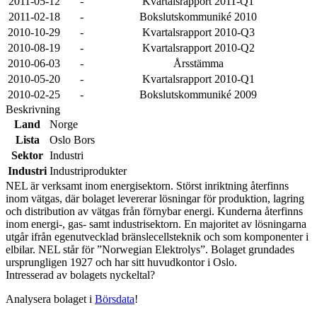
2011-05-12
-
Kvartalsrapport 2011-Q1
2011-02-18
-
Bokslutskommuniké 2010
2010-10-29
-
Kvartalsrapport 2010-Q3
2010-08-19
-
Kvartalsrapport 2010-Q2
2010-06-03
-
Årsstämma
2010-05-20
-
Kvartalsrapport 2010-Q1
2010-02-25
-
Bokslutskommuniké 2009
Beskrivning
Land
Norge
Lista
Oslo Bors
Sektor
Industri
Industri
Industriprodukter
NEL är verksamt inom energisektorn. Störst inriktning återfinns
inom vätgas, där bolaget levererar lösningar för produktion, lagring
och distribution av vätgas från förnybar energi. Kunderna återfinns
inom energi-, gas- samt industrisektorn. En majoritet av lösningarna
utgår ifrån egenutvecklad bränslecellsteknik och som komponenter i
elbilar. NEL står för ”Norwegian Elektrolys”. Bolaget grundades
ursprungligen 1927 och har sitt huvudkontor i Oslo.
Intresserad av bolagets nyckeltal?
Analysera bolaget i
Börsdata
!