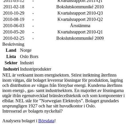
2011-05-12
-
Kvartalsrapport 2011-Q1
2011-02-18
-
Bokslutskommuniké 2010
2010-10-29
-
Kvartalsrapport 2010-Q3
2010-08-19
-
Kvartalsrapport 2010-Q2
2010-06-03
-
Årsstämma
2010-05-20
-
Kvartalsrapport 2010-Q1
2010-02-25
-
Bokslutskommuniké 2009
Beskrivning
Land
Norge
Lista
Oslo Bors
Sektor
Industri
Industri
Industriprodukter
NEL är verksamt inom energisektorn. Störst inriktning återfinns
inom vätgas, där bolaget levererar lösningar för produktion, lagring
och distribution av vätgas från förnybar energi. Kunderna återfinns
inom energi-, gas- samt industrisektorn. En majoritet av lösningarna
utgår ifrån egenutvecklad bränslecellsteknik och som komponenter i
elbilar. NEL står för ”Norwegian Elektrolys”. Bolaget grundades
ursprungligen 1927 och har sitt huvudkontor i Oslo.
Intresserad av bolagets nyckeltal?
Analysera bolaget i
Börsdata
!