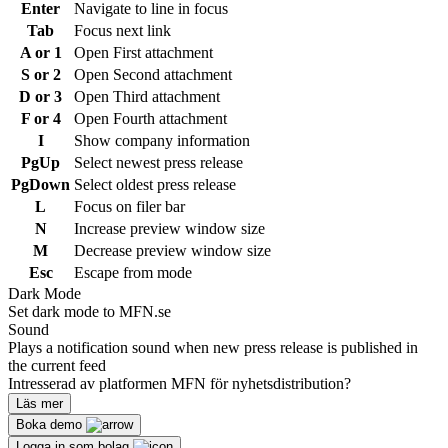
Enter
Navigate to line in focus
Tab
Focus next link
A or 1
Open First attachment
S or 2
Open Second attachment
D or 3
Open Third attachment
F or 4
Open Fourth attachment
I
Show company information
PgUp
Select newest press release
PgDown
Select oldest press release
L
Focus on filer bar
N
Increase preview window size
M
Decrease preview window size
Esc
Escape from mode
Dark Mode
Set dark mode to MFN.se
Sound
Plays a notification sound when new press release is published in
the current feed
Intresserad av platformen MFN för nyhetsdistribution?
Läs mer
Boka demo
Logga in som bolag