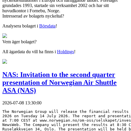
nyckeldestinationer i Europa och närliggande länder. Företaget
grundades 1993, startade sin verksamhet 2002 och har sitt
huvudkontor i Fornebu, Norge.
Intresserad av bolagets nyckeltal?
Analysera bolaget i
Börsdata
!
Vem äger bolaget?
All ägardata du vill ha finns i
Holdings
!
NAS: Invitation to the second quarter
presentation of Norwegian Air Shuttle
ASA (NAS)
2026-07-08 13:30:00
The Norwegian Group will release the financial results 
2026 on Tuesday 14 July 2026. The report and presentati
at 7:00 CEST at www.norwegian.no/om-oss/selskapet/inves
NewsWeb. The Company will present the results at 8:30 C
Ruseløkkveien 34, Oslo. The presentation will be held b