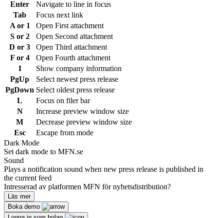
Enter
Navigate to line in focus
Tab
Focus next link
A or 1
Open First attachment
S or 2
Open Second attachment
D or 3
Open Third attachment
F or 4
Open Fourth attachment
I
Show company information
PgUp
Select newest press release
PgDown
Select oldest press release
L
Focus on filer bar
N
Increase preview window size
M
Decrease preview window size
Esc
Escape from mode
Dark Mode
Set dark mode to MFN.se
Sound
Plays a notification sound when new press release is published in
the current feed
Intresserad av platformen MFN för nyhetsdistribution?
Läs mer
Boka demo
Logga in som bolag