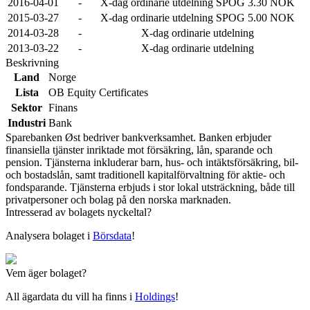
2016-04-01
-
X-dag ordinarie utdelning SPOG 3.30 NOK
2015-03-27
-
X-dag ordinarie utdelning SPOG 5.00 NOK
2014-03-28
-
X-dag ordinarie utdelning
2013-03-22
-
X-dag ordinarie utdelning
Beskrivning
Land
Norge
Lista
OB Equity Certificates
Sektor
Finans
Industri
Bank
Sparebanken Øst bedriver bankverksamhet. Banken erbjuder
finansiella tjänster inriktade mot försäkring, lån, sparande och
pension. Tjänsterna inkluderar barn, hus- och intäktsförsäkring, bil-
och bostadslån, samt traditionell kapitalförvaltning för aktie- och
fondsparande. Tjänsterna erbjuds i stor lokal utsträckning, både till
privatpersoner och bolag på den norska marknaden.
Intresserad av bolagets nyckeltal?
Analysera bolaget i
Börsdata
!
Vem äger bolaget?
All ägardata du vill ha finns i
Holdings
!