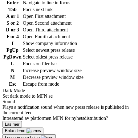
Enter
Navigate to line in focus
Tab
Focus next link
A or 1
Open First attachment
S or 2
Open Second attachment
D or 3
Open Third attachment
F or 4
Open Fourth attachment
I
Show company information
PgUp
Select newest press release
PgDown
Select oldest press release
L
Focus on filer bar
N
Increase preview window size
M
Decrease preview window size
Esc
Escape from mode
Dark Mode
Set dark mode to MFN.se
Sound
Plays a notification sound when new press release is published in
the current feed
Intresserad av platformen MFN för nyhetsdistribution?
Läs mer
Boka demo
Logga in som bolag