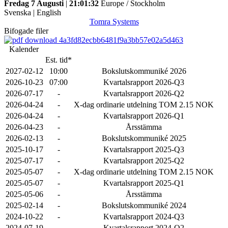
Fredag 7 Augusti
|
21:01:32
Europe / Stockholm
Svenska
|
English
Tomra Systems
Bifogade filer
4a3fd82ecbb6481f9a3bb57e02a5d463
Kalender
Est. tid*
2027-02-12
10:00
Bokslutskommuniké 2026
2026-10-23
07:00
Kvartalsrapport 2026-Q3
2026-07-17
-
Kvartalsrapport 2026-Q2
2026-04-24
-
X-dag ordinarie utdelning TOM 2.15 NOK
2026-04-24
-
Kvartalsrapport 2026-Q1
2026-04-23
-
Årsstämma
2026-02-13
-
Bokslutskommuniké 2025
2025-10-17
-
Kvartalsrapport 2025-Q3
2025-07-17
-
Kvartalsrapport 2025-Q2
2025-05-07
-
X-dag ordinarie utdelning TOM 2.15 NOK
2025-05-07
-
Kvartalsrapport 2025-Q1
2025-05-06
-
Årsstämma
2025-02-14
-
Bokslutskommuniké 2024
2024-10-22
-
Kvartalsrapport 2024-Q3
2024-07-19
-
Kvartalsrapport 2024-Q2