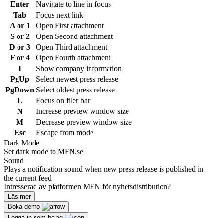
Enter
Navigate to line in focus
Tab
Focus next link
A or 1
Open First attachment
S or 2
Open Second attachment
D or 3
Open Third attachment
F or 4
Open Fourth attachment
I
Show company information
PgUp
Select newest press release
PgDown
Select oldest press release
L
Focus on filer bar
N
Increase preview window size
M
Decrease preview window size
Esc
Escape from mode
Dark Mode
Set dark mode to MFN.se
Sound
Plays a notification sound when new press release is published in
the current feed
Intresserad av platformen MFN för nyhetsdistribution?
Läs mer
Boka demo
Logga in som bolag