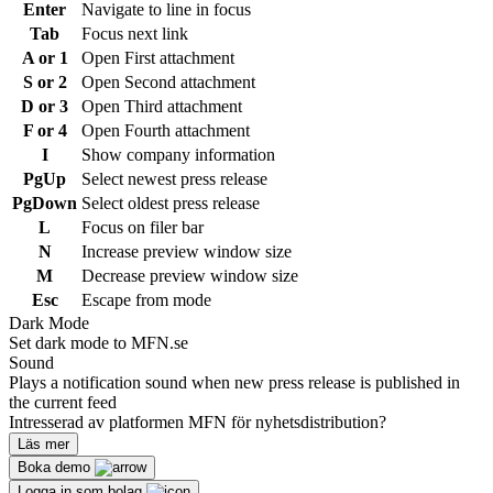
Enter
Navigate to line in focus
Tab
Focus next link
A or 1
Open First attachment
S or 2
Open Second attachment
D or 3
Open Third attachment
F or 4
Open Fourth attachment
I
Show company information
PgUp
Select newest press release
PgDown
Select oldest press release
L
Focus on filer bar
N
Increase preview window size
M
Decrease preview window size
Esc
Escape from mode
Dark Mode
Set dark mode to MFN.se
Sound
Plays a notification sound when new press release is published in
the current feed
Intresserad av platformen MFN för nyhetsdistribution?
Läs mer
Boka demo
Logga in som bolag