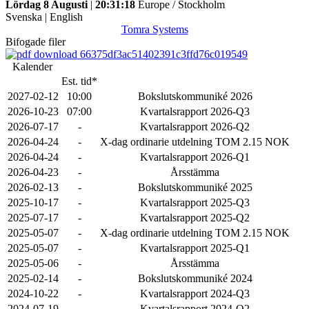
Lördag 8 Augusti
|
20:31:18
Europe / Stockholm
Svenska
|
English
Tomra Systems
Bifogade filer
66375df3ac51402391c3ffd76c019549
Kalender
Est. tid*
2027-02-12
10:00
Bokslutskommuniké 2026
2026-10-23
07:00
Kvartalsrapport 2026-Q3
2026-07-17
-
Kvartalsrapport 2026-Q2
2026-04-24
-
X-dag ordinarie utdelning TOM 2.15 NOK
2026-04-24
-
Kvartalsrapport 2026-Q1
2026-04-23
-
Årsstämma
2026-02-13
-
Bokslutskommuniké 2025
2025-10-17
-
Kvartalsrapport 2025-Q3
2025-07-17
-
Kvartalsrapport 2025-Q2
2025-05-07
-
X-dag ordinarie utdelning TOM 2.15 NOK
2025-05-07
-
Kvartalsrapport 2025-Q1
2025-05-06
-
Årsstämma
2025-02-14
-
Bokslutskommuniké 2024
2024-10-22
-
Kvartalsrapport 2024-Q3
2024-07-19
-
Kvartalsrapport 2024-Q2