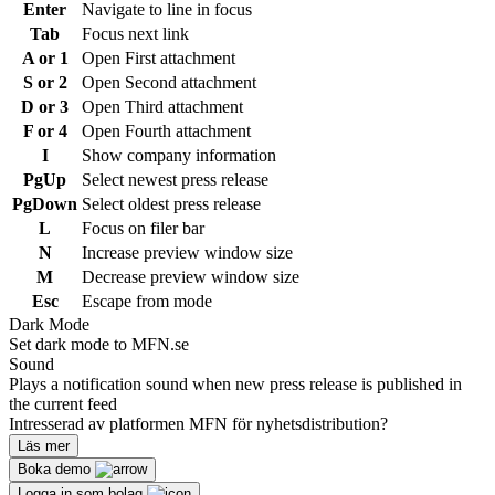
Enter
Navigate to line in focus
Tab
Focus next link
A or 1
Open First attachment
S or 2
Open Second attachment
D or 3
Open Third attachment
F or 4
Open Fourth attachment
I
Show company information
PgUp
Select newest press release
PgDown
Select oldest press release
L
Focus on filer bar
N
Increase preview window size
M
Decrease preview window size
Esc
Escape from mode
Dark Mode
Set dark mode to MFN.se
Sound
Plays a notification sound when new press release is published in
the current feed
Intresserad av platformen MFN för nyhetsdistribution?
Läs mer
Boka demo
Logga in som bolag