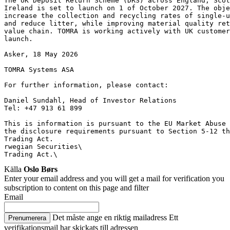
The UK Deposit Return Scheme (DRS) across England, Scot
Ireland is set to launch on 1 of October 2027. The obje
increase the collection and recycling rates of single-u
and reduce litter, while improving material quality ret
value chain. TOMRA is working actively with UK custome
launch.
Asker, 18 May 2026
TOMRA Systems ASA
For further information, please contact:
Daniel Sundahl, Head of Investor Relations
Tel: +47 913 61 899
This is information is pursuant to the EU Market Abuse 
the disclosure requirements pursuant to Section 5-12 th
Trading Act.
rwegian Securities\
Trading Act.\
Källa
Oslo Børs
Enter your email address and you will get a mail for verification you
subscription to content on this page and filter
Email
Det måste ange en riktig mailadress
Ett
Prenumerera
verifikationsmail har skickats till adressen