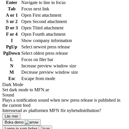
Enter
Navigate to line in focus
Tab
Focus next link
A or 1
Open First attachment
S or 2
Open Second attachment
D or 3
Open Third attachment
F or 4
Open Fourth attachment
I
Show company information
PgUp
Select newest press release
PgDown
Select oldest press release
L
Focus on filer bar
N
Increase preview window size
M
Decrease preview window size
Esc
Escape from mode
Dark Mode
Set dark mode to MFN.se
Sound
Plays a notification sound when new press release is published in
the current feed
Intresserad av platformen MFN för nyhetsdistribution?
Läs mer
Boka demo
Logga in som bolag