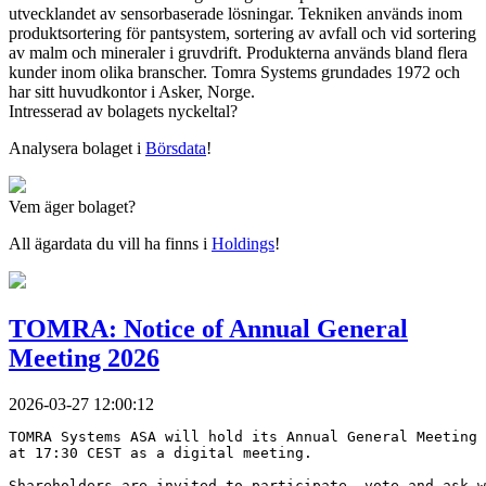
utvecklandet av sensorbaserade lösningar. Tekniken används inom
produktsortering för pantsystem, sortering av avfall och vid sortering
av malm och mineraler i gruvdrift. Produkterna används bland flera
kunder inom olika branscher. Tomra Systems grundades 1972 och
har sitt huvudkontor i Asker, Norge.
Intresserad av bolagets nyckeltal?
Analysera bolaget i
Börsdata
!
Vem äger bolaget?
All ägardata du vill ha finns i
Holdings
!
TOMRA: Notice of Annual General
Meeting 2026
2026-03-27 12:00:12
TOMRA Systems ASA will hold its Annual General Meeting 
at 17:30 CEST as a digital meeting.
Shareholders are invited to participate, vote and ask w