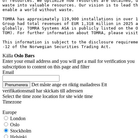
of resources. We optimize how resources are obtained, u
waste into valuable resources. Our vision is to lead th
enable a world without waste.
TOMRA has approximately 119,900 installations in over 1
Group had total revenues of EUR 1,318 million in 2025 a
globally. TOMRA Systems ASA is publicly listed on the O
TOM). For further information about TOMRA, please visit
This information is subject to the disclosure requireme
-12 of the Norwegian Securities Trading Act.
Källa
Oslo Børs
Enter your email address and you will get a mail for verification you
subscription to content on this page and filter
Email
Det måste ange en riktig mailadress
Ett
Prenumerera
verifikationsmail har skickats till adressen
Select the time zone location for site wide time
Timezone
Europe
London
Oslo
Stockholm
Helsinki