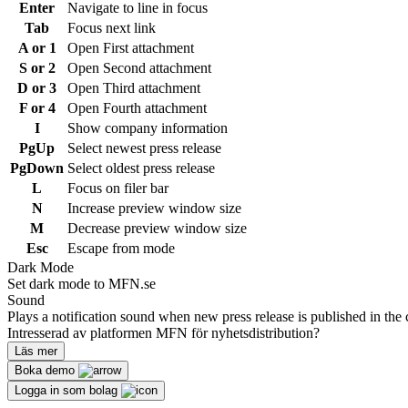
Enter
Navigate to line in focus
Tab
Focus next link
A or 1
Open First attachment
S or 2
Open Second attachment
D or 3
Open Third attachment
F or 4
Open Fourth attachment
I
Show company information
PgUp
Select newest press release
PgDown
Select oldest press release
L
Focus on filer bar
N
Increase preview window size
M
Decrease preview window size
Esc
Escape from mode
Dark Mode
Set dark mode to MFN.se
Sound
Plays a notification sound when new press release is published in the 
Intresserad av platformen MFN för nyhetsdistribution?
Läs mer
Boka demo
Logga in som bolag