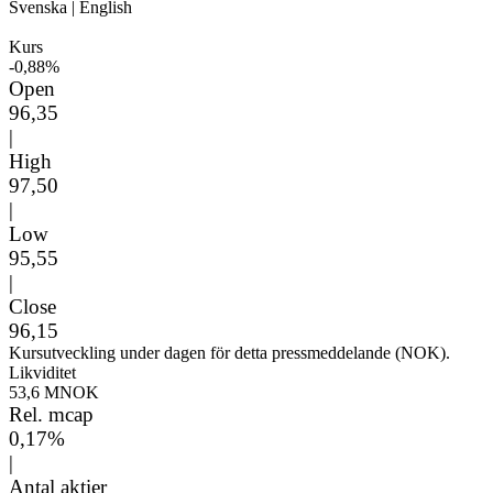
Svenska
|
English
Kurs
-0,88%
Open
96,35
|
High
97,50
|
Low
95,55
|
Close
96,15
Kursutveckling under dagen för detta pressmeddelande (NOK).
Likviditet
53,6 MNOK
Rel. mcap
0,17%
|
Antal aktier