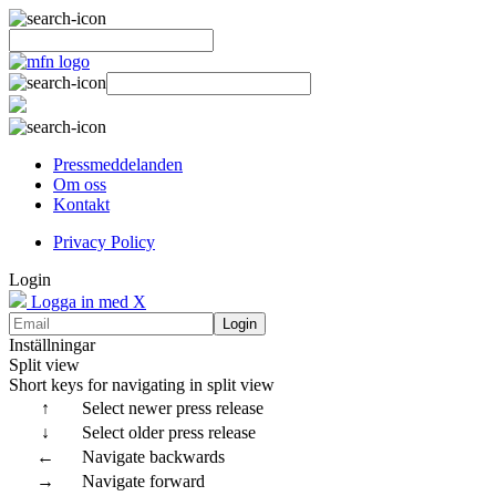
Pressmeddelanden
Om oss
Kontakt
Privacy Policy
Login
Logga in med X
Login
Inställningar
Split view
Short keys for navigating in split view
↑
Select newer press release
↓
Select older press release
←
Navigate backwards
→
Navigate forward