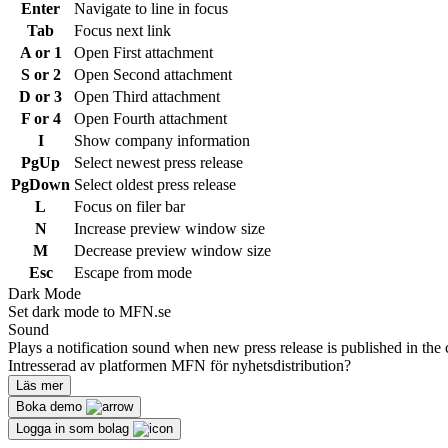
Enter
Navigate to line in focus
Tab
Focus next link
A or 1
Open First attachment
S or 2
Open Second attachment
D or 3
Open Third attachment
F or 4
Open Fourth attachment
I
Show company information
PgUp
Select newest press release
PgDown
Select oldest press release
L
Focus on filer bar
N
Increase preview window size
M
Decrease preview window size
Esc
Escape from mode
Dark Mode
Set dark mode to MFN.se
Sound
Plays a notification sound when new press release is published in the 
Intresserad av platformen MFN för nyhetsdistribution?
Läs mer
Boka demo
Logga in som bolag