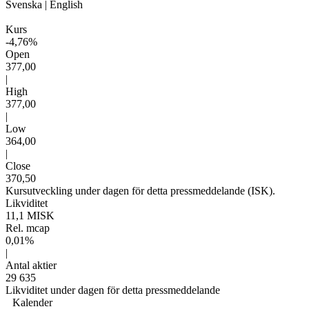
Svenska
|
English
Kurs
-4,76%
Open
377,00
|
High
377,00
|
Low
364,00
|
Close
370,50
Kursutveckling under dagen för detta pressmeddelande (ISK).
Likviditet
11,1 MISK
Rel. mcap
0,01%
|
Antal aktier
29 635
Likviditet under dagen för detta pressmeddelande
Kalender