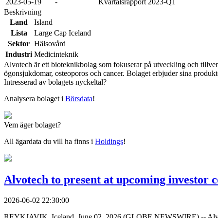
2023-05-19
-
Kvartalsrapport 2023-Q1
Beskrivning
Land
Island
Lista
Large Cap Iceland
Sektor
Hälsovård
Industri
Medicinteknik
Alvotech är ett bioteknikbolag som fokuserar på utveckling och tillve
ögonsjukdomar, osteoporos och cancer. Bolaget erbjuder sina produkter
Intresserad av bolagets nyckeltal?
Analysera bolaget i
Börsdata
!
Vem äger bolaget?
All ägardata du vill ha finns i
Holdings
!
Alvotech to present at upcoming investor 
2026-06-02 22:30:00
REYKJAVIK, Iceland, June 02, 2026 (GLOBE NEWSWIRE) -- Alvot