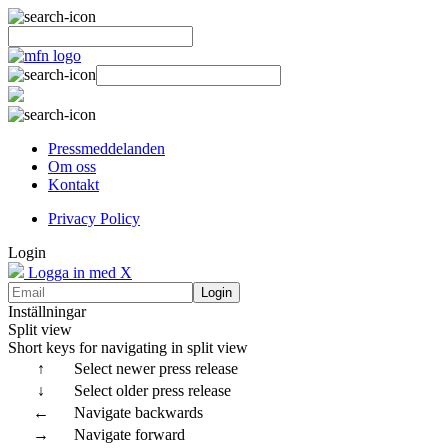
Pressmeddelanden
Om oss
Kontakt
Privacy Policy
Login
Logga in med X
Login
Inställningar
Split view
Short keys for navigating in split view
↑
Select newer press release
↓
Select older press release
←
Navigate backwards
→
Navigate forward