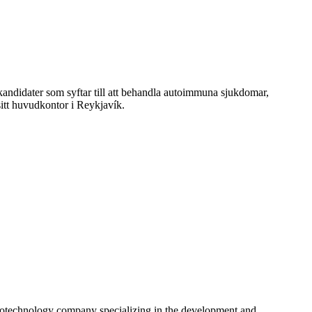
-kandidater som syftar till att behandla autoimmuna sjukdomar,
sitt huvudkontor i Reykjavík.
hnology company specializing in the development and