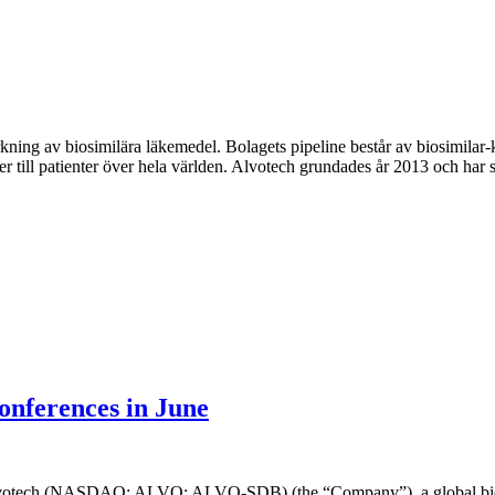
rkning av biosimilära läkemedel. Bolagets pipeline består av biosimilar
 till patienter över hela världen. Alvotech grundades år 2013 och har 
conferences in June
ech (NASDAQ: ALVO; ALVO-SDB) (the “Company”), a global biotec