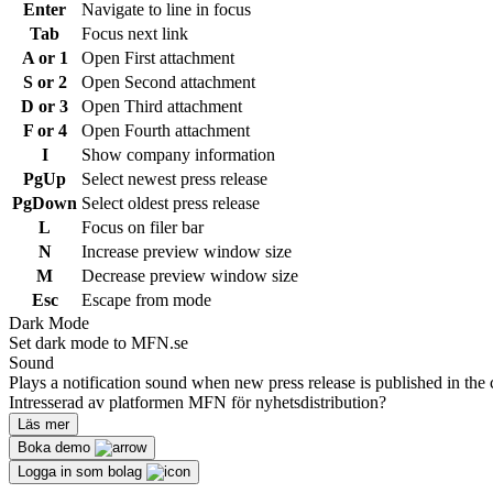
Enter
Navigate to line in focus
Tab
Focus next link
A or 1
Open First attachment
S or 2
Open Second attachment
D or 3
Open Third attachment
F or 4
Open Fourth attachment
I
Show company information
PgUp
Select newest press release
PgDown
Select oldest press release
L
Focus on filer bar
N
Increase preview window size
M
Decrease preview window size
Esc
Escape from mode
Dark Mode
Set dark mode to MFN.se
Sound
Plays a notification sound when new press release is published in the 
Intresserad av platformen MFN för nyhetsdistribution?
Läs mer
Boka demo
Logga in som bolag