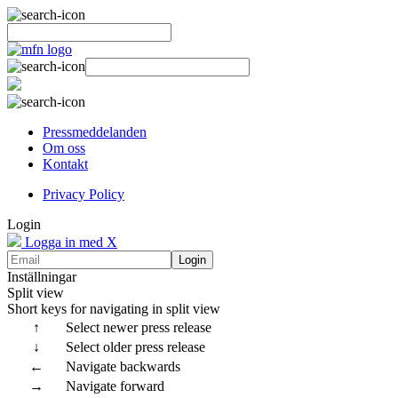
Pressmeddelanden
Om oss
Kontakt
Privacy Policy
Login
Logga in med X
Login
Inställningar
Split view
Short keys for navigating in split view
↑
Select newer press release
↓
Select older press release
←
Navigate backwards
→
Navigate forward