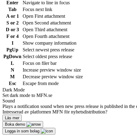
Enter
Navigate to line in focus
Tab
Focus next link
A or 1
Open First attachment
S or 2
Open Second attachment
D or 3
Open Third attachment
F or 4
Open Fourth attachment
I
Show company information
PgUp
Select newest press release
PgDown
Select oldest press release
L
Focus on filer bar
N
Increase preview window size
M
Decrease preview window size
Esc
Escape from mode
Dark Mode
Set dark mode to MFN.se
Sound
Plays a notification sound when new press release is published in the 
Intresserad av platformen MFN för nyhetsdistribution?
Läs mer
Boka demo
Logga in som bolag