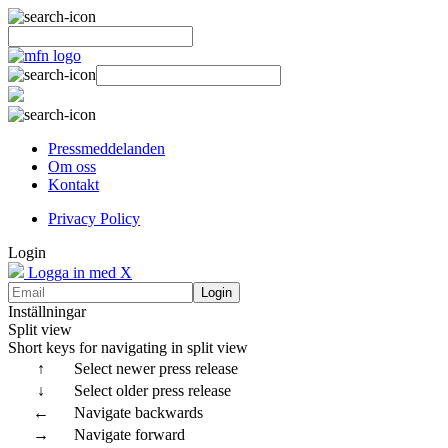
Pressmeddelanden
Om oss
Kontakt
Privacy Policy
Login
Logga in med X
Login
Inställningar
Split view
Short keys for navigating in split view
↑
Select newer press release
↓
Select older press release
←
Navigate backwards
→
Navigate forward