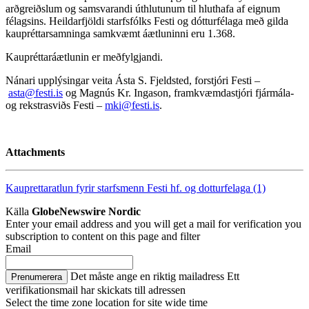
arðgreiðslum og samsvarandi úthlutunum til hluthafa af eignum
félagsins. Heildarfjöldi starfsfólks Festi og dótturfélaga með gilda
kaupréttarsamninga samkvæmt áætluninni eru 1.368.
Kaupréttaráætlunin er meðfylgjandi.
Nánari upplýsingar veita Ásta S. Fjeldsted, forstjóri Festi –
asta@festi.is
og Magnús Kr. Ingason, framkvæmdastjóri fjármála-
og rekstrasviðs Festi –
mki@festi.is
.
Attachments
Kauprettaratlun fyrir starfsmenn Festi hf. og dotturfelaga (1)
Källa
GlobeNewswire Nordic
Enter your email address and you will get a mail for verification you
subscription to content on this page and filter
Email
Det måste ange en riktig mailadress
Ett
Prenumerera
verifikationsmail har skickats till adressen
Select the time zone location for site wide time