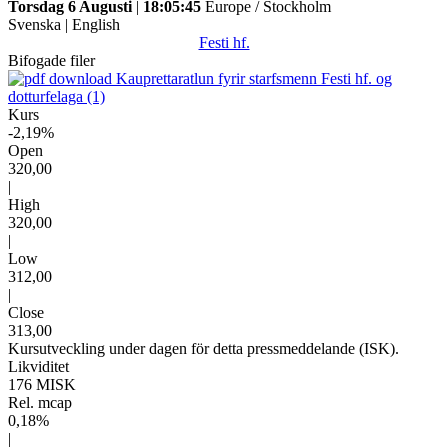
Torsdag 6 Augusti
|
18:05:45
Europe / Stockholm
Svenska
|
English
Festi hf.
Bifogade filer
Kauprettaratlun fyrir starfsmenn Festi hf. og
dotturfelaga (1)
Kurs
-2,19%
Open
320,00
|
High
320,00
|
Low
312,00
|
Close
313,00
Kursutveckling under dagen för detta pressmeddelande (ISK).
Likviditet
176 MISK
Rel. mcap
0,18%
|