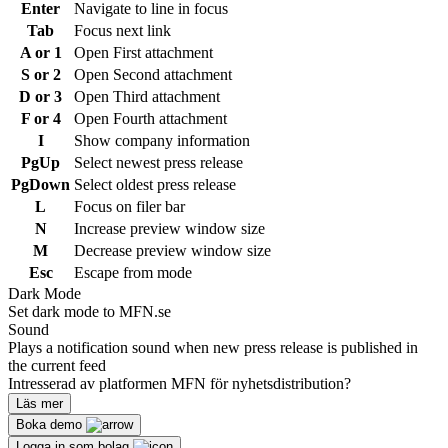
Enter
Navigate to line in focus
Tab
Focus next link
A or 1
Open First attachment
S or 2
Open Second attachment
D or 3
Open Third attachment
F or 4
Open Fourth attachment
I
Show company information
PgUp
Select newest press release
PgDown
Select oldest press release
L
Focus on filer bar
N
Increase preview window size
M
Decrease preview window size
Esc
Escape from mode
Dark Mode
Set dark mode to MFN.se
Sound
Plays a notification sound when new press release is published in
the current feed
Intresserad av platformen MFN för nyhetsdistribution?
Läs mer
Boka demo
Logga in som bolag