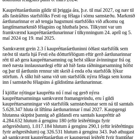
Kaupréttaráætlunin gildir til þriggja ára, þ.e. til maí 2027, og nær til
alls fastráðins starfsfólks Festi og félaga í sömu samstæðu. Markmið
áætlunarinnar er að tengja hagsmuni starfsfólks við afkomu og
langtímamarkmið félagsins og hluthafa þess. Tilkynnt var um
framkvæmd kaupréttaráætlunarinnar í tilkynningum 24. apríl og 5.
maí 2024 og 19. maí 2025.
Samkvæmt grein 2.3 í kaupréttaráætluninni öðlast starfsfólk sem
ræðst til starfa hjá Festi eða dótturfélögum eftir gerð áætlunarinnar
rétt til að gera kaupréttarsamning og hefst slíkur ávinningur frá og
með næsta innlausnardegi eftir að hið fasta ráðningarsamning hófst
og þar til áætlunin rennur sitt skeið á enda eða starfsfólk lýkur
störfum. Á slíkt hið sama við um starfsfólk nýrra félaga sem koma
inn í samstæðu félagsins á gildistíma áætlunarinnar.
Í kjölfar nýtingar kauprétta nú í maí og gerð nýrra
kaupréttarsamninga samkvæmt framangreindu, eru í gildi
kaupréttarsamningar við starfsfólk samstæðunnar sem ná til samtals
5.628.347 hluta út líftíma áætlunarinnar í maí 2027. Kaupgengi
hlutanna skiptist þannig að gildandi eru samtals kaupréttir að
4.284.632 hlutum á genginu 180 (eftir leiðréttingu fyrir
arðgreiðslum), 1.017.184 hlutum á genginu 290,1 (eftir leiðréttingu
fyrir arðgreiðslum) og 326.531 hlutum á genginu 343. Það athugast
að samkvæmt kaupréttaráætlun er kaupgengi leiðrétt fyrir framtíðar