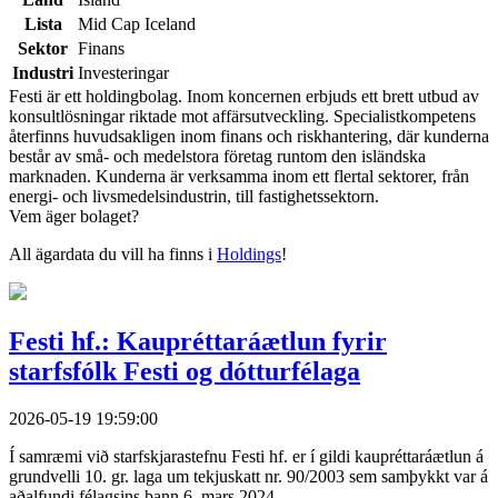
Lista
Mid Cap Iceland
Sektor
Finans
Industri
Investeringar
Festi är ett holdingbolag. Inom koncernen erbjuds ett brett utbud av
konsultlösningar riktade mot affärsutveckling. Specialistkompetens
återfinns huvudsakligen inom finans och riskhantering, där kunderna
består av små- och medelstora företag runtom den isländska
marknaden. Kunderna är verksamma inom ett flertal sektorer, från
energi- och livsmedelsindustrin, till fastighetssektorn.
Vem äger bolaget?
All ägardata du vill ha finns i
Holdings
!
Festi hf.: Kaupréttaráætlun fyrir
starfsfólk Festi og dótturfélaga
2026-05-19 19:59:00
Í samræmi við starfskjarastefnu Festi hf. er í gildi kaupréttaráætlun á
grundvelli 10. gr. laga um tekjuskatt nr. 90/2003 sem samþykkt var á
aðalfundi félagsins þann 6. mars 2024.