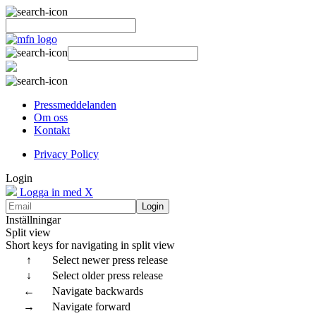
Pressmeddelanden
Om oss
Kontakt
Privacy Policy
Login
Logga in med X
Login
Inställningar
Split view
Short keys for navigating in split view
↑
Select newer press release
↓
Select older press release
←
Navigate backwards
→
Navigate forward