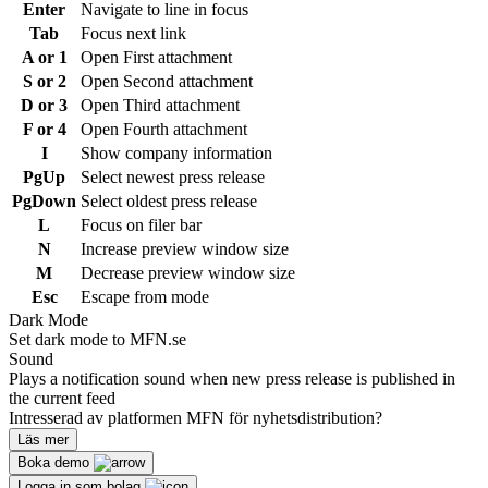
Enter
Navigate to line in focus
Tab
Focus next link
A or 1
Open First attachment
S or 2
Open Second attachment
D or 3
Open Third attachment
F or 4
Open Fourth attachment
I
Show company information
PgUp
Select newest press release
PgDown
Select oldest press release
L
Focus on filer bar
N
Increase preview window size
M
Decrease preview window size
Esc
Escape from mode
Dark Mode
Set dark mode to MFN.se
Sound
Plays a notification sound when new press release is published in
the current feed
Intresserad av platformen MFN för nyhetsdistribution?
Läs mer
Boka demo
Logga in som bolag