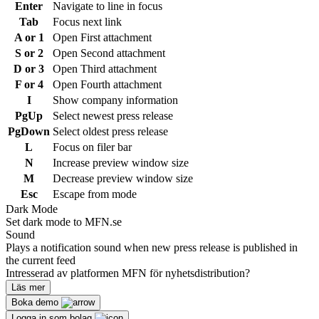
Enter
Navigate to line in focus
Tab
Focus next link
A or 1
Open First attachment
S or 2
Open Second attachment
D or 3
Open Third attachment
F or 4
Open Fourth attachment
I
Show company information
PgUp
Select newest press release
PgDown
Select oldest press release
L
Focus on filer bar
N
Increase preview window size
M
Decrease preview window size
Esc
Escape from mode
Dark Mode
Set dark mode to MFN.se
Sound
Plays a notification sound when new press release is published in
the current feed
Intresserad av platformen MFN för nyhetsdistribution?
Läs mer
Boka demo
Logga in som bolag