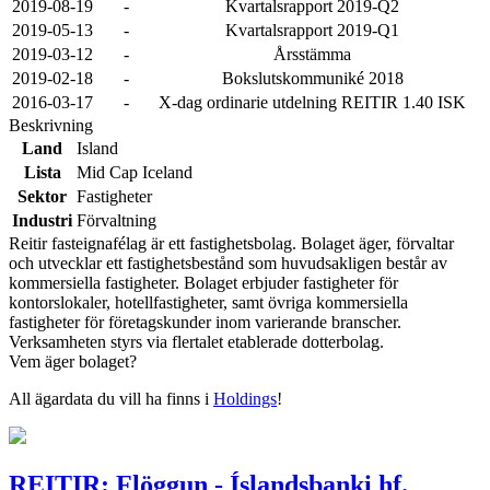
2019-08-19
-
Kvartalsrapport 2019-Q2
2019-05-13
-
Kvartalsrapport 2019-Q1
2019-03-12
-
Årsstämma
2019-02-18
-
Bokslutskommuniké 2018
2016-03-17
-
X-dag ordinarie utdelning REITIR 1.40 ISK
Beskrivning
Land
Island
Lista
Mid Cap Iceland
Sektor
Fastigheter
Industri
Förvaltning
Reitir fasteignafélag är ett fastighetsbolag. Bolaget äger, förvaltar
och utvecklar ett fastighetsbestånd som huvudsakligen består av
kommersiella fastigheter. Bolaget erbjuder fastigheter för
kontorslokaler, hotellfastigheter, samt övriga kommersiella
fastigheter för företagskunder inom varierande branscher.
Verksamheten styrs via flertalet etablerade dotterbolag.
Vem äger bolaget?
All ägardata du vill ha finns i
Holdings
!
REITIR: Flöggun - Íslandsbanki hf.