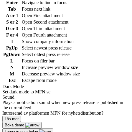
Enter
Navigate to line in focus
Tab
Focus next link
A or 1
Open First attachment
S or 2
Open Second attachment
D or 3
Open Third attachment
F or 4
Open Fourth attachment
I
Show company information
PgUp
Select newest press release
PgDown
Select oldest press release
L
Focus on filer bar
N
Increase preview window size
M
Decrease preview window size
Esc
Escape from mode
Dark Mode
Set dark mode to MFN.se
Sound
Plays a notification sound when new press release is published in
the current feed
Intresserad av platformen MFN för nyhetsdistribution?
Läs mer
Boka demo
Logga in som bolag