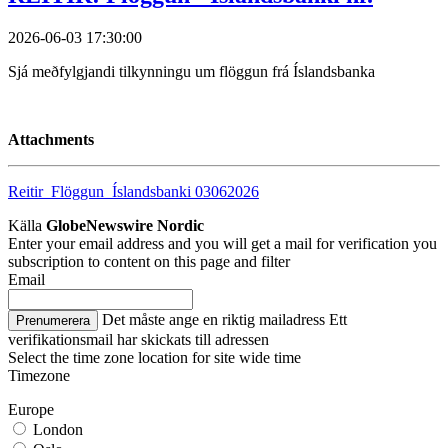
2026-06-03 17:30:00
Sjá meðfylgjandi tilkynningu um flöggun frá Íslandsbanka
Attachments
Reitir_Flöggun_Íslandsbanki 03062026
Källa
GlobeNewswire Nordic
Enter your email address and you will get a mail for verification you
subscription to content on this page and filter
Email
Det måste ange en riktig mailadress
Ett
Prenumerera
verifikationsmail har skickats till adressen
Select the time zone location for site wide time
Timezone
Europe
London