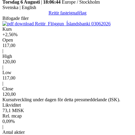
Torsdag 6 Augusti
|
18:06:44
Europe / Stockholm
Svenska
|
English
Reitir fasteignafélag
Bifogade filer
Reitir_Flöggun_Íslandsbanki 03062026
Kurs
+2,56%
Open
117,00
|
High
120,00
|
Low
117,00
|
Close
120,00
Kursutveckling under dagen för detta pressmeddelande (ISK).
Likviditet
73,1 MISK
Rel. mcap
0,09%
|
Antal aktier