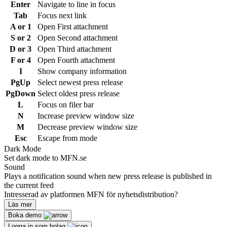
Enter
Navigate to line in focus
Tab
Focus next link
A or 1
Open First attachment
S or 2
Open Second attachment
D or 3
Open Third attachment
F or 4
Open Fourth attachment
I
Show company information
PgUp
Select newest press release
PgDown
Select oldest press release
L
Focus on filer bar
N
Increase preview window size
M
Decrease preview window size
Esc
Escape from mode
Dark Mode
Set dark mode to MFN.se
Sound
Plays a notification sound when new press release is published in
the current feed
Intresserad av platformen MFN för nyhetsdistribution?
Läs mer
Boka demo
Logga in som bolag