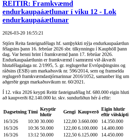
REITIR: Framkvæmd
endurkaupaáætlunar í viku 12 - Lok
endurkaupaáætlunar
2026-03-20 16:55:21
Stjórn Reita fasteignafélags hf. samþykkti nýja endurkaupaáætlun
félagsins þann 16. febrúar 2026 sbr. tilkynningu í Kauphöll þann
dag. Var henni hrint í framkvæmd þann 17. febrúar 2026.
Endurkaupaáætlunin er framkvæmd í samræmi við ákvæði
hlutafélagalaga nr. 2/1995, 5. gr. reglugerðar Evrópuþingsins og
ráðsins (ESB) um markaðssvik nr. 596/2014, sem og framselda
reglugerð framkvæmdastjórnarinnar 2016/1052, samanber lög um
aðgerðir gegn markaðssvikum nr. 60/2021.
Í 12. viku 2026 keypti Reitir fasteignafélag hf. 680.000 eigin hluti
að kaupverði 82.140.000 kr. skv. sundurliðun hér á eftir:
Keyptir
Eigin hlutir
Dagsetning
Tími
Gengi
Kaupverð
hlutir
eftir viðskipti
16/3/26
10:30
30.000
122,00
3.660.000
14.350.000
16/3/26
10:36
50.000
122,00
6.100.000
14.400.000
16/3/26
13:12
50.000
122,50
6.125.000
14.450.000