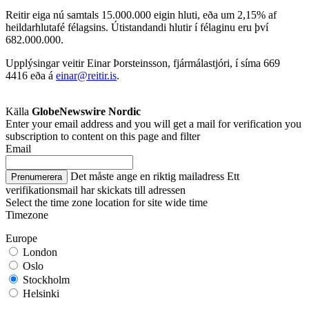
Reitir eiga nú samtals 15.000.000 eigin hluti, eða um 2,15% af
heildarhlutafé félagsins. Útistandandi hlutir í félaginu eru því
682.000.000.
Upplýsingar veitir Einar Þorsteinsson, fjármálastjóri, í síma 669
4416 eða á
einar@reitir.is
.
Källa
GlobeNewswire Nordic
Enter your email address and you will get a mail for verification you
subscription to content on this page and filter
Email
Det måste ange en riktig mailadress
Ett
Prenumerera
verifikationsmail har skickats till adressen
Select the time zone location for site wide time
Timezone
Europe
London
Oslo
Stockholm
Helsinki