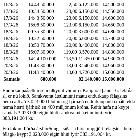
16/3/26
14:49
50.000
122,50
6.125.000
14.500.000
17/3/26
10:34
50.000
123,00
6.150.000
14.550.000
17/3/26
14:43
50.000
123,00
6.150.000
14.600.000
17/3/26
15:08
50.000
123,00
6.150.000
14.650.000
18/3/26
09:35
30.000
120,00
3.600.000
14.680.000
18/3/26
10:22
50.000
120,00
6.000.000
14.730.000
18/3/26
13:50
70.000
120,00
8.400.000
14.800.000
18/3/26
15:07
30.000
119,00
3.570.000
14.830.000
19/3/26
14:24
100.000
118,50
11.850.000
14.930.000
20/3/26
11:43
30.000
118,00
3.540.000
14.960.000
20/3/26
11:43
40.000
118,00
4.720.000
15.000.000
Samtals
680.000
82.140.000
15.000.000
Endurkaupaáætlun sem tilkynnt var um í Kauphöll þann 16. febrúar
sl. er nú lokið. Samkvæmt áætluninni máttu endurkaup félagsins
nema allt að 3.023.000 hlutum og fjárhæð endurkaupanna mátti ekki
nema hærri fjárhæð en 400 milljónum króna. Reitir hafa nú keypt
samtals 3.023.000 eigin hluti samkvæmt áætluninni fyrir
383.191.064 kr.
Frá lokum fjórða ársfjórðungs, síðasta birta uppgjöri félagsins, hefur
félagið keypt 3.023.000 eigin hluti fyrir 383.191.064 kr.