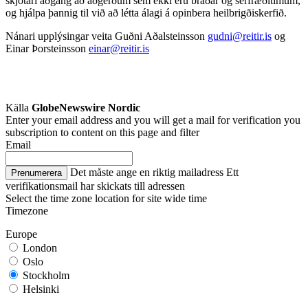
skjótari aðgang að aðgerðum sem ekki eru bráðar og sérfræðitímum,
og hjálpa þannig til við að létta álagi á opinbera heilbrigðiskerfið.
Nánari upplýsingar veita Guðni Aðalsteinsson
gudni@reitir.is
og
Einar Þorsteinsson
einar@reitir.is
Källa
GlobeNewswire Nordic
Enter your email address and you will get a mail for verification you
subscription to content on this page and filter
Email
Det måste ange en riktig mailadress
Ett
Prenumerera
verifikationsmail har skickats till adressen
Select the time zone location for site wide time
Timezone
Europe
London
Oslo
Stockholm
Helsinki