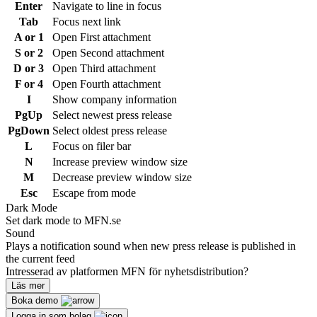
Enter
Navigate to line in focus
Tab
Focus next link
A or 1
Open First attachment
S or 2
Open Second attachment
D or 3
Open Third attachment
F or 4
Open Fourth attachment
I
Show company information
PgUp
Select newest press release
PgDown
Select oldest press release
L
Focus on filer bar
N
Increase preview window size
M
Decrease preview window size
Esc
Escape from mode
Dark Mode
Set dark mode to MFN.se
Sound
Plays a notification sound when new press release is published in
the current feed
Intresserad av platformen MFN för nyhetsdistribution?
Läs mer
Boka demo
Logga in som bolag