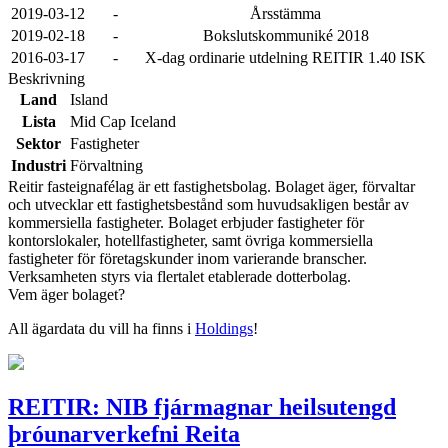
2019-03-12
-
Årsstämma
2019-02-18
-
Bokslutskommuniké 2018
2016-03-17
-
X-dag ordinarie utdelning REITIR 1.40 ISK
Beskrivning
Land
Island
Lista
Mid Cap Iceland
Sektor
Fastigheter
Industri
Förvaltning
Reitir fasteignafélag är ett fastighetsbolag. Bolaget äger, förvaltar
och utvecklar ett fastighetsbestånd som huvudsakligen består av
kommersiella fastigheter. Bolaget erbjuder fastigheter för
kontorslokaler, hotellfastigheter, samt övriga kommersiella
fastigheter för företagskunder inom varierande branscher.
Verksamheten styrs via flertalet etablerade dotterbolag.
Vem äger bolaget?
All ägardata du vill ha finns i
Holdings
!
REITIR: NIB fjármagnar heilsutengd
þróunarverkefni Reita