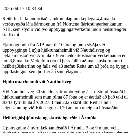
2026-04-17 10:33:34
Reitir hf. hafa undirritað samkomulag um tæplega 4,4 ma. kr.
verðtryggða lánsfjármögnun frá Norræna fjárfestingarbankanum
NIB, sem styður við tvö uppbyggingarverkefni undir heilsutengda
starfsemi.
Fjármögnunin frá NIB nær til 10 ára og mun styðja við
uppbyggingu á nýju hjúkrunarheimili við Nauthólsveg og
læknamiðstöð við Ármúla 7-9 en heildarkostnaður verkefnanna er
um 8,8 ma. kr. Verkefnin eru til þess fallin að mæta áskorunum í
heilbrigðiskerfinu og falla vel að stefnu Reita um að þróa og byggja
upp fasteignir sem þörf er á í samfélaginu.
Hjúkrunarheimili við Nauthólsveg
Við Nauthólsveg 50 stendur yfir umbreyting á skrifstofuhúsnæði í
hjúkrunarheimili sem mun rúma 87 íbúa og er áætlað að það taki til
starfa fyrri hluta árs 2027. Í maí 2025 skrifuðu Reitir undir
leigusamning við Ríkiseignir til 20 ára um útleigu á húsnæðinu.
Heilbrigðisþjónusta og skurðaðgerðir í Ármúla
Uppbygging á nýrri læknamiðstöð í Ármúla 7 og 9 munu veita