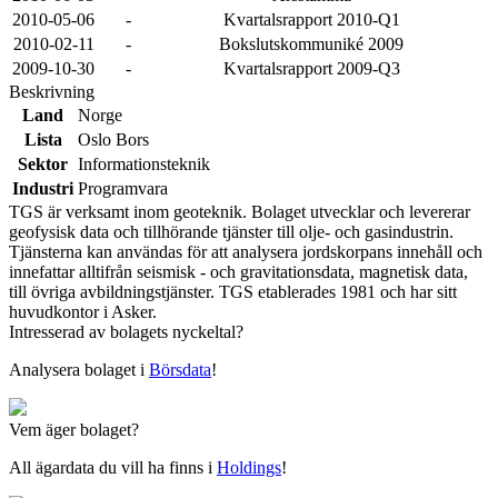
2010-05-06
-
Kvartalsrapport 2010-Q1
2010-02-11
-
Bokslutskommuniké 2009
2009-10-30
-
Kvartalsrapport 2009-Q3
Beskrivning
Land
Norge
Lista
Oslo Bors
Sektor
Informationsteknik
Industri
Programvara
TGS är verksamt inom geoteknik. Bolaget utvecklar och levererar
geofysisk data och tillhörande tjänster till olje- och gasindustrin.
Tjänsterna kan användas för att analysera jordskorpans innehåll och
innefattar alltifrån seismisk - och gravitationsdata, magnetisk data,
till övriga avbildningstjänster. TGS etablerades 1981 och har sitt
huvudkontor i Asker.
Intresserad av bolagets nyckeltal?
Analysera bolaget i
Börsdata
!
Vem äger bolaget?
All ägardata du vill ha finns i
Holdings
!