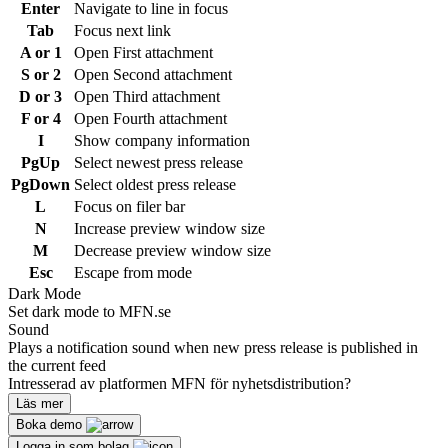
Enter
Navigate to line in focus
Tab
Focus next link
A or 1
Open First attachment
S or 2
Open Second attachment
D or 3
Open Third attachment
F or 4
Open Fourth attachment
I
Show company information
PgUp
Select newest press release
PgDown
Select oldest press release
L
Focus on filer bar
N
Increase preview window size
M
Decrease preview window size
Esc
Escape from mode
Dark Mode
Set dark mode to MFN.se
Sound
Plays a notification sound when new press release is published in
the current feed
Intresserad av platformen MFN för nyhetsdistribution?
Läs mer
Boka demo
Logga in som bolag