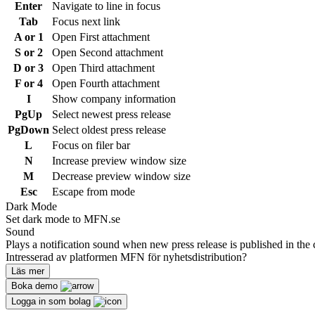
Enter
Navigate to line in focus
Tab
Focus next link
A or 1
Open First attachment
S or 2
Open Second attachment
D or 3
Open Third attachment
F or 4
Open Fourth attachment
I
Show company information
PgUp
Select newest press release
PgDown
Select oldest press release
L
Focus on filer bar
N
Increase preview window size
M
Decrease preview window size
Esc
Escape from mode
Dark Mode
Set dark mode to MFN.se
Sound
Plays a notification sound when new press release is published in the 
Intresserad av platformen MFN för nyhetsdistribution?
Läs mer
Boka demo
Logga in som bolag