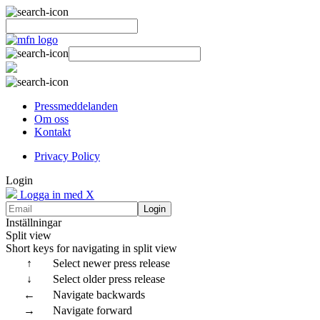
Pressmeddelanden
Om oss
Kontakt
Privacy Policy
Login
Logga in med X
Login
Inställningar
Split view
Short keys for navigating in split view
↑
Select newer press release
↓
Select older press release
←
Navigate backwards
→
Navigate forward