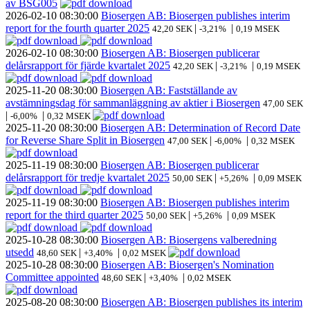
av BSG005
2026-02-10
08:30:00
Biosergen AB: Biosergen publishes interim
report for the fourth quarter 2025
|
|
42,20 SEK
-3,21%
0,19 MSEK
2026-02-10
08:30:00
Biosergen AB: Biosergen publicerar
delårsrapport för fjärde kvartalet 2025
|
|
42,20 SEK
-3,21%
0,19 MSEK
2025-11-20
08:30:00
Biosergen AB: Fastställande av
avstämningsdag för sammanläggning av aktier i Biosergen
47,00 SEK
|
|
-6,00%
0,32 MSEK
2025-11-20
08:30:00
Biosergen AB: Determination of Record Date
for Reverse Share Split in Biosergen
|
|
47,00 SEK
-6,00%
0,32 MSEK
2025-11-19
08:30:00
Biosergen AB: Biosergen publicerar
delårsrapport för tredje kvartalet 2025
|
|
50,00 SEK
+5,26%
0,09 MSEK
2025-11-19
08:30:00
Biosergen AB: Biosergen publishes interim
report for the third quarter 2025
|
|
50,00 SEK
+5,26%
0,09 MSEK
2025-10-28
08:30:00
Biosergen AB: Biosergens valberedning
utsedd
|
|
48,60 SEK
+3,40%
0,02 MSEK
2025-10-28
08:30:00
Biosergen AB: Biosergen's Nomination
Committee appointed
|
|
48,60 SEK
+3,40%
0,02 MSEK
2025-08-20
08:30:00
Biosergen AB: Biosergen publishes its interim