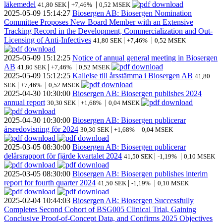
läkemedel
|
|
41,80 SEK
+7,46%
0,52 MSEK
2025-05-09
15:14:27
Biosergen AB: Biosergen Nomination
Committee Proposes New Board Member with an Extensive
Tracking Record in the Development, Commercialization and Out-
Licensing of Anti-Infectives
|
|
41,80 SEK
+7,46%
0,52 MSEK
2025-05-09
15:12:25
Notice of annual general meeting in Biosergen
AB
|
|
41,80 SEK
+7,46%
0,52 MSEK
2025-05-09
15:12:25
Kallelse till årsstämma i Biosergen AB
41,80
|
|
SEK
+7,46%
0,52 MSEK
2025-04-30
10:30:00
Biosergen AB: Biosergen publishes 2024
annual report
|
|
30,30 SEK
+1,68%
0,04 MSEK
2025-04-30
10:30:00
Biosergen AB: Biosergen publicerar
årsredovisning för 2024
|
|
30,30 SEK
+1,68%
0,04 MSEK
2025-03-05
08:30:00
Biosergen AB: Biosergen publicerar
delårsrapport för fjärde kvartalet 2024
|
|
41,50 SEK
-1,19%
0,10 MSEK
2025-03-05
08:30:00
Biosergen AB: Biosergen publishes interim
report for fourth quarter 2024
|
|
41,50 SEK
-1,19%
0,10 MSEK
2025-02-04
10:44:03
Biosergen AB: Biosergen Successfully
Completes Second Cohort of BSG005 Clinical Trial, Gaining
Conclusive Proof-of-Concept Data, and Confirms 2025 Objectives