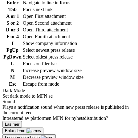
Enter
Navigate to line in focus
Tab
Focus next link
A or 1
Open First attachment
S or 2
Open Second attachment
D or 3
Open Third attachment
F or 4
Open Fourth attachment
I
Show company information
PgUp
Select newest press release
PgDown
Select oldest press release
L
Focus on filer bar
N
Increase preview window size
M
Decrease preview window size
Esc
Escape from mode
Dark Mode
Set dark mode to MFN.se
Sound
Plays a notification sound when new press release is published in
the current feed
Intresserad av platformen MFN för nyhetsdistribution?
Läs mer
Boka demo
Logga in som bolag