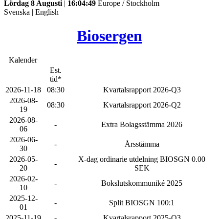
Lördag 8 Augusti
|
16:04:49
Europe / Stockholm
Svenska
|
English
Biosergen
Kalender
Est.
tid*
2026-11-18
08:30
Kvartalsrapport 2026-Q3
2026-08-
08:30
Kvartalsrapport 2026-Q2
19
2026-08-
-
Extra Bolagsstämma 2026
06
2026-06-
-
Årsstämma
30
2026-05-
X-dag ordinarie utdelning BIOSGN 0.00
-
20
SEK
2026-02-
-
Bokslutskommuniké 2025
10
2025-12-
-
Split BIOSGN 100:1
01
2025-11-19
-
Kvartalsrapport 2025-Q3