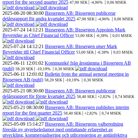
report for the second quarter 2025
|
|
47,90 SEK
-4,96%
0,06 MSEK
2025-08-20
08:30:00
Biosergen AB: Biosergen publicerar
delårsrapport för andra kvartalet 2025
|
|
47,90 SEK
-4,96%
0,06 MSEK
2025-07-24
14:12:21
Biosergen AB: Biosergen Appoints Mark
Beveridge as Chief Financial Officer
|
|
53,00 SEK
-0,38%
0,03 MSEK
2025-07-24
14:12:21
Biosergen AB: Biosergen utser Mark
Beveridge till Chief Financial Officer
|
|
53,00 SEK
-0,38%
0,03 MSEK
2025-06-11
12:01:02
Kommuniké från årsstämma i Biosergen AB
(publ)
|
|
58,20 SEK
-10,19%
0,30 MSEK
2025-06-11
12:01:02
Bulletin from the annual general meeting in
Biosergen AB (publ)
|
|
58,20 SEK
-10,19%
0,30 MSEK
2025-05-21
08:30:00
Biosergen AB: Biosergen publicerar
delårsrapport för förste kvartalet 2025
|
|
58,40 SEK
+2,82%
0,74 MSEK
2025-05-21
08:30:00
Biosergen AB: Biosergen publishes interim
report for the first quarter 2025
|
|
58,40 SEK
+2,82%
0,74 MSEK
2025-05-09
15:14:27
Biosergen AB: Biosergens valberedning
föreslår ny styrelseledamot med omfattande erfarenhet av
utveckling, kommersialisering och utlicensiering av antiinfektiva