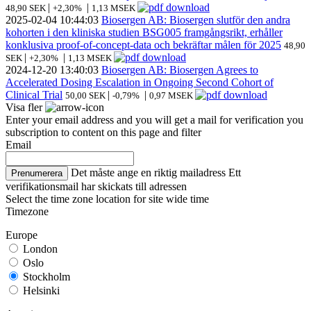
|
|
48,90 SEK
+2,30%
1,13 MSEK
2025-02-04
10:44:03
Biosergen AB: Biosergen slutför den andra
kohorten i den kliniska studien BSG005 framgångsrikt, erhåller
konklusiva proof-of-concept-data och bekräftar målen för 2025
48,90
|
|
SEK
+2,30%
1,13 MSEK
2024-12-20
13:40:03
Biosergen AB: Biosergen Agrees to
Accelerated Dosing Escalation in Ongoing Second Cohort of
Clinical Trial
|
|
50,00 SEK
-0,79%
0,97 MSEK
Visa fler
Enter your email address and you will get a mail for verification you
subscription to content on this page and filter
Email
Det måste ange en riktig mailadress
Ett
Prenumerera
verifikationsmail har skickats till adressen
Select the time zone location for site wide time
Timezone
Europe
London
Oslo
Stockholm
Helsinki