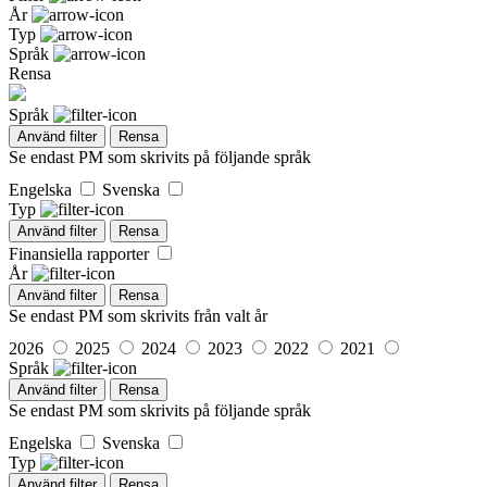
År
Typ
Språk
Rensa
Språk
Använd filter
Rensa
Se endast PM som skrivits på följande språk
Engelska
Svenska
Typ
Använd filter
Rensa
Finansiella rapporter
År
Använd filter
Rensa
Se endast PM som skrivits från valt år
2026
2025
2024
2023
2022
2021
Språk
Använd filter
Rensa
Se endast PM som skrivits på följande språk
Engelska
Svenska
Typ
Använd filter
Rensa