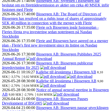
2026-06-26
17:40:00
Biosergen AB: Styrelsen i Biosergen har
beslutat om en företrädesemission av aktier om cirka 40 MSEK inför
fusionen med Flerie
2026-06-26
17:40:00
Biosergen AB: The Board of Directors of
Biosergen has resolved on a rights issue of shares of approximately
SEK 40 million in connection with the merger with Flerie
2026-06-26
17:35:00
Flerie och Biosergen ingår fusionsplan -
Fleries första nya investering sedan noteringen på Nasdaq
Stockholm
2026-06-26
17:35:00
Flerie and Biosergen have agreed on a merger
plan - Flerie's first new investment since its listing on Nasdaq
Stockholm
2026-06-26
17:30:00
Biosergen AB: Biosergen Publishes 2025
Annual Report
2026-06-26
17:30:00
Biosergen AB: Biosergen publicerar
årsredovisning för 2025
2026-06-11
10:16:27
Kallelse till årsstämma i Biosergen AB
8,10
|
|
SEK
-3,57%
0,02 MSEK
2026-05-28
08:30:00
Kallelse till årsstämma i Biosergen AB
9,00
|
|
SEK
-2,70%
0,04 MSEK
2026-05-28
08:30:00
Notice of annual general meeting in Biosergen
AB
|
|
9,00 SEK
-2,70%
0,04 MSEK
2026-04-04
21:00:00
Biosergen AB: Biosergen Pauses
Development of BSG005
2026-04-04
21:00:00
Biosergen AB: Biosergen pausar utvecklingen