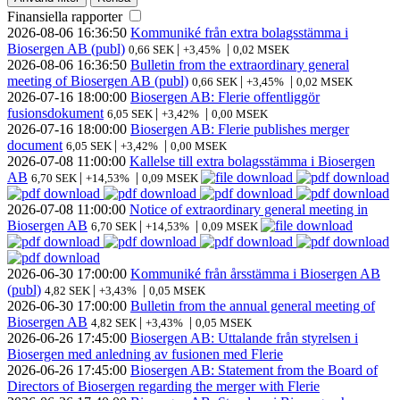
Finansiella rapporter
2026-08-06
16:36:50
Kommuniké från extra bolagsstämma i
Biosergen AB (publ)
|
|
0,66 SEK
+3,45%
0,02 MSEK
2026-08-06
16:36:50
Bulletin from the extraordinary general
meeting of Biosergen AB (publ)
|
|
0,66 SEK
+3,45%
0,02 MSEK
2026-07-16
18:00:00
Biosergen AB: Flerie offentliggör
fusionsdokument
|
|
6,05 SEK
+3,42%
0,00 MSEK
2026-07-16
18:00:00
Biosergen AB: Flerie publishes merger
document
|
|
6,05 SEK
+3,42%
0,00 MSEK
2026-07-08
11:00:00
Kallelse till extra bolagsstämma i Biosergen
AB
|
|
6,70 SEK
+14,53%
0,09 MSEK
2026-07-08
11:00:00
Notice of extraordinary general meeting in
Biosergen AB
|
|
6,70 SEK
+14,53%
0,09 MSEK
2026-06-30
17:00:00
Kommuniké från årsstämma i Biosergen AB
(publ)
|
|
4,82 SEK
+3,43%
0,05 MSEK
2026-06-30
17:00:00
Bulletin from the annual general meeting of
Biosergen AB
|
|
4,82 SEK
+3,43%
0,05 MSEK
2026-06-26
17:45:00
Biosergen AB: Uttalande från styrelsen i
Biosergen med anledning av fusionen med Flerie
2026-06-26
17:45:00
Biosergen AB: Statement from the Board of
Directors of Biosergen regarding the merger with Flerie