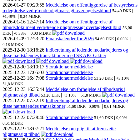
2026-01-27
09:29:55
Meddelelse om offentliggørelse af bestyrelsens
redegørelse vedrørende pligtmæssigt overtagelsestilbud
|
54,40 DKK
|
+1,49%
0,24 MDKK
2026-01-16
12:47:14
Meddelelse om offentliggørelse af
tilbudsdokument vedrørende pligtmæssigt overtagelsestilbud
53,00
|
|
DKK
-0,38%
0,03 MDKK
2026-01-09
12:53:20
Finanskalender for 2026
|
|
54,60 DKK
0,00%
0,18 MDKK
2025-12-30
18:16:26
Indberetning af ledende medarbejderes og
disse nærtståendes transaktioner med SKAKO aktier
2025-12-30
18:10:17
Storaktionærmeddelelse
2025-12-23
17:05:03
Storaktionærmeddelelse
2025-12-23
16:47:08
Storaktionærmeddelelse
|
|
53,20 DKK
+3,10%
51,8 MDKK
2025-12-23
16:35:44
Meddelelse om forhøjelse af tilbudspris i
pligtmæssigt tilbud
|
|
53,20 DKK
+3,10%
51,8 MDKK
2025-12-22
07:32:19
Indberetning af ledende medarbejderes og
disse nærtståendes transaktioner
|
|
51,60 DKK
0,00%
0,61 MDKK
2025-12-22
07:28:46
Storaktionærmeddelelse
|
|
51,60 DKK
0,00%
0,61 MDKK
2025-12-19
18:07:21
Meddelelse om pligt til at fremsætte
pligtmæssigt tilbud
2025-11-28
16:02:30
SKAKO A/S opsiger Market Maker aftale