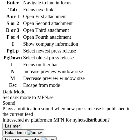
Enter
Navigate to line in focus
Tab
Focus next link
A or 1
Open First attachment
S or 2
Open Second attachment
D or 3
Open Third attachment
F or 4
Open Fourth attachment
I
Show company information
PgUp
Select newest press release
PgDown
Select oldest press release
L
Focus on filer bar
N
Increase preview window size
M
Decrease preview window size
Esc
Escape from mode
Dark Mode
Set dark mode to MFN.se
Sound
Plays a notification sound when new press release is published in
the current feed
Intresserad av platformen MFN för nyhetsdistribution?
Läs mer
Boka demo
Logga in som bolag