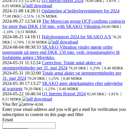
2024-11-13
12:29:12
Q3 interim report 2024
|
|
76,00 DKK
-1,81%
0,05 MDKK
2024-11-08
14:28:11
Opdatering af helårsforventninger for 2024
|
|
77,80 DKK
-2,51%
0,76 MDKK
2024-09-27
12:54:18
The Moroccan group OCP confirms contracts
for more than DKK 150 mio. with SKAKO Vibration
|
84,00 DKK
|
-1,18%
0,51 MDKK
2024-08-21
14:18:11
Halvårsrapport 2024 for SKAKO A/S
78,20
|
|
DKK
-1,76%
0,30 MDKK
2024-08-04
08:30:33
SKAKO Vibration vinder største ordre
nogensinde på mere end DKK 150 mio. vedr. rensningsudstyr til
fosfatmine anlæg i Morokko.
2024-05-31
11:12:24
Correction: Totale antal aktier og
stemmerettigheder per 31. maj 2024
|
|
79,20 DKK
-1,25%
0,40 MDKK
2024-05-31
10:32:00
Totale antal aktier og stemmerettigheder per
31. maj 2024
|
|
79,20 DKK
-1,25%
0,40 MDKK
2024-05-30
17:13:27
SKAKO øger aktiekapitalen efter udnyttelse
af warrants
|
|
79,20 DKK
-1,25%
0,40 MDKK
2024-05-22
16:46:34
Q1 Interim Report 2024
|
|
82,00 DKK
-1,91%
0,51 MDKK
Visa fler
Enter your email address and you will get a mail for verification you
subscription to content on this page and filter
Email