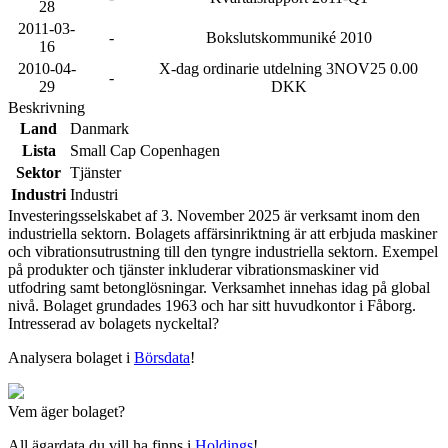
28
2011-03-
-
Bokslutskommuniké 2010
16
2010-04-
X-dag ordinarie utdelning 3NOV25 0.00
-
29
DKK
Beskrivning
Land
Danmark
Lista
Small Cap Copenhagen
Sektor
Tjänster
Industri
Industri
Investeringsselskabet af 3. November 2025 är verksamt inom den
industriella sektorn. Bolagets affärsinriktning är att erbjuda maskiner
och vibrationsutrustning till den tyngre industriella sektorn. Exempel
på produkter och tjänster inkluderar vibrationsmaskiner vid
utfodring samt betonglösningar. Verksamhet innehas idag på global
nivå. Bolaget grundades 1963 och har sitt huvudkontor i Fåborg.
Intresserad av bolagets nyckeltal?
Analysera bolaget i
Börsdata
!
Vem äger bolaget?
All ägardata du vill ha finns i
Holdings
!