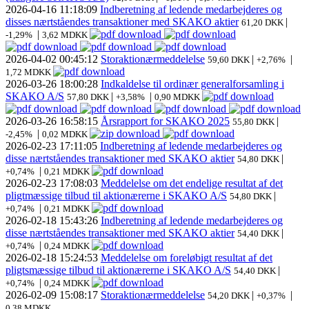
2026-04-16
11:18:09
Indberetning af ledende medarbejderes og
disses nærtståendes transaktioner med SKAKO aktier
|
61,20 DKK
|
-1,29%
3,62 MDKK
2026-04-02
00:45:12
Storaktionærmeddelelse
|
|
59,60 DKK
+2,76%
1,72 MDKK
2026-03-26
18:00:28
Indkaldelse til ordinær generalforsamling i
SKAKO A/S
|
|
57,80 DKK
+3,58%
0,90 MDKK
2026-03-26
16:58:15
Årsrapport for SKAKO 2025
|
55,80 DKK
|
-2,45%
0,02 MDKK
2026-02-23
17:11:05
Indberetning af ledende medarbejderes og
disse nærtståendes transaktioner med SKAKO aktier
|
54,80 DKK
|
+0,74%
0,21 MDKK
2026-02-23
17:08:03
Meddelelse om det endelige resultat af det
pligtmæssige tilbud til aktionærerne i SKAKO A/S
|
54,80 DKK
|
+0,74%
0,21 MDKK
2026-02-18
15:43:26
Indberetning af ledende medarbejderes og
disse nærtståendes transaktioner med SKAKO aktier
|
54,40 DKK
|
+0,74%
0,24 MDKK
2026-02-18
15:24:53
Meddelelse om foreløbigt resultat af det
pligtsmæssige tilbud til aktionærerne i SKAKO A/S
|
54,40 DKK
|
+0,74%
0,24 MDKK
2026-02-09
15:08:17
Storaktionærmeddelelse
|
|
54,20 DKK
+0,37%
0,38 MDKK