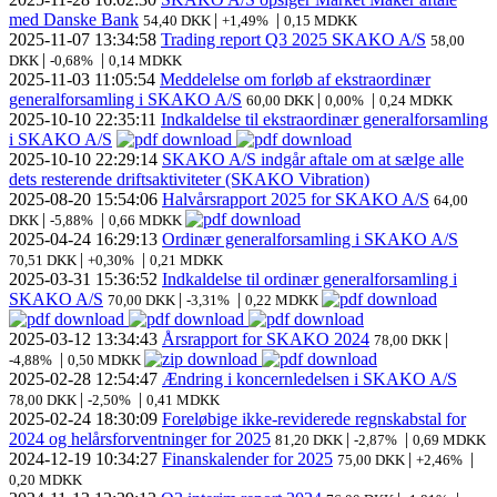
med Danske Bank
|
|
54,40 DKK
+1,49%
0,15 MDKK
2025-11-07
13:34:58
Trading report Q3 2025 SKAKO A/S
58,00
|
|
DKK
-0,68%
0,14 MDKK
2025-11-03
11:05:54
Meddelelse om forløb af ekstraordinær
generalforsamling i SKAKO A/S
|
|
60,00 DKK
0,00%
0,24 MDKK
2025-10-10
22:35:11
Indkaldelse til ekstraordinær generalforsamling
i SKAKO A/S
2025-10-10
22:29:14
SKAKO A/S indgår aftale om at sælge alle
dets resterende driftsaktiviteter (SKAKO Vibration)
2025-08-20
15:54:06
Halvårsrapport 2025 for SKAKO A/S
64,00
|
|
DKK
-5,88%
0,66 MDKK
2025-04-24
16:29:13
Ordinær generalforsamling i SKAKO A/S
|
|
70,51 DKK
+0,30%
0,21 MDKK
2025-03-31
15:36:52
Indkaldelse til ordinær generalforsamling i
SKAKO A/S
|
|
70,00 DKK
-3,31%
0,22 MDKK
2025-03-12
13:34:43
Årsrapport for SKAKO 2024
|
78,00 DKK
|
-4,88%
0,50 MDKK
2025-02-28
12:54:47
Ændring i koncernledelsen i SKAKO A/S
|
|
78,00 DKK
-2,50%
0,41 MDKK
2025-02-24
18:30:09
Foreløbige ikke-reviderede regnskabstal for
2024 og helårsforventninger for 2025
|
|
81,20 DKK
-2,87%
0,69 MDKK
2024-12-19
10:34:27
Finanskalender for 2025
|
|
75,00 DKK
+2,46%
0,20 MDKK