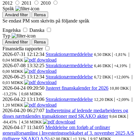
2012
2011
2010
Språk
Använd filter
Rensa
Se endast PM som skrivits på följande språk
Engelska
Danska
Typ
Använd filter
Rensa
Finansiella rapporter
2026-07-31
12:12:34
Storaktionærmeddelelse
|
|
6,50 DKK
-1,81%
0,04 MDKK
2026-07-08
13:32:25
Storaktionærmeddelelse
|
|
6,46 DKK
+4,19%
0,00 MDKK
2026-06-25
13:12:34
Storaktionærmeddelelse
|
|
6,72 DKK
+12,00%
0,03 MDKK
2026-04-24
09:20:50
Justeret finanskalender for 2026
|
10,80 DKK
|
-13,25%
0,68 MDKK
2026-04-22
13:13:06
Storaktionærmeddelelse
|
|
12,20 DKK
+2,09%
1,20 MDKK
2026-04-20
06:27:07
Indberetning af ledende medarbejderes og
disses nærtståendes transaktioner med SKAKO aktier
|
9,64 DKK
|
-84,45%
4,58 MDKK
2026-04-17
11:34:05
Meddelelse om forløb af ordinær
generalforsamling i Investeringsselskabet af 3. november 2025 A/S
(tidligere SKAKO A/S)
|
|
62,00 DKK
+1,31%
9,97 MDKK