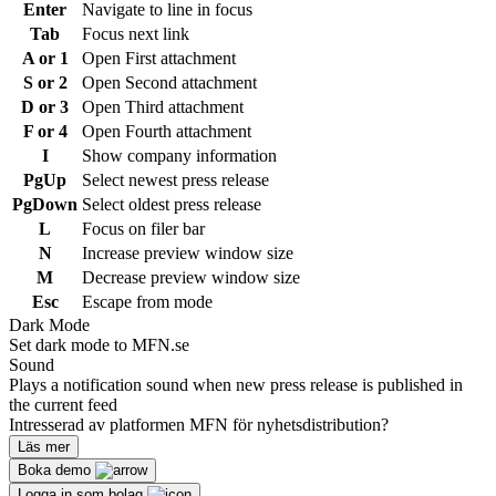
Enter
Navigate to line in focus
Tab
Focus next link
A or 1
Open First attachment
S or 2
Open Second attachment
D or 3
Open Third attachment
F or 4
Open Fourth attachment
I
Show company information
PgUp
Select newest press release
PgDown
Select oldest press release
L
Focus on filer bar
N
Increase preview window size
M
Decrease preview window size
Esc
Escape from mode
Dark Mode
Set dark mode to MFN.se
Sound
Plays a notification sound when new press release is published in
the current feed
Intresserad av platformen MFN för nyhetsdistribution?
Läs mer
Boka demo
Logga in som bolag