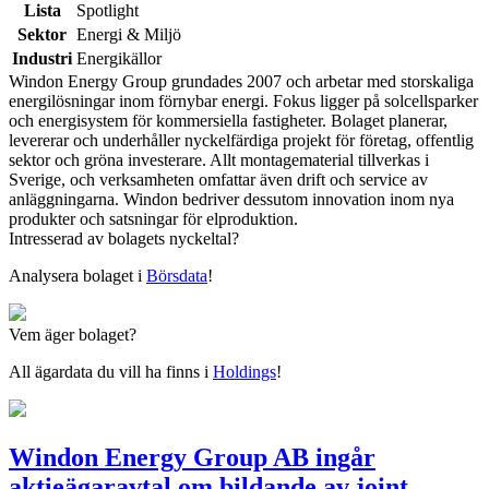
Lista
Spotlight
Sektor
Energi & Miljö
Industri
Energikällor
Windon Energy Group grundades 2007 och arbetar med storskaliga
energilösningar inom förnybar energi. Fokus ligger på solcellsparker
och energisystem för kommersiella fastigheter. Bolaget planerar,
levererar och underhåller nyckelfärdiga projekt för företag, offentlig
sektor och gröna investerare. Allt montagematerial tillverkas i
Sverige, och verksamheten omfattar även drift och service av
anläggningarna. Windon bedriver dessutom innovation inom nya
produkter och satsningar för elproduktion.
Intresserad av bolagets nyckeltal?
Analysera bolaget i
Börsdata
!
Vem äger bolaget?
All ägardata du vill ha finns i
Holdings
!
Windon Energy Group AB ingår
aktieägaravtal om bildande av joint