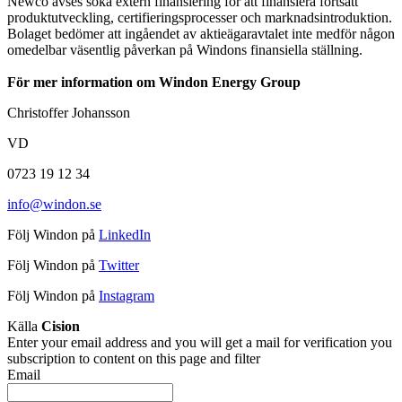
Newco avses söka extern finansiering för att finansiera fortsatt
produktutveckling, certifieringsprocesser och marknadsintroduktion.
Bolaget bedömer att ingåendet av aktieägaravtalet inte medför någon
omedelbar väsentlig påverkan på Windons finansiella ställning.
För mer information om Windon Energy Group
Christoffer Johansson
VD
0723 19 12 34
info@windon.se
Följ Windon på
LinkedIn
Följ Windon på
Twitter
Följ Windon på
Instagram
Källa
Cision
Enter your email address and you will get a mail for verification you
subscription to content on this page and filter
Email