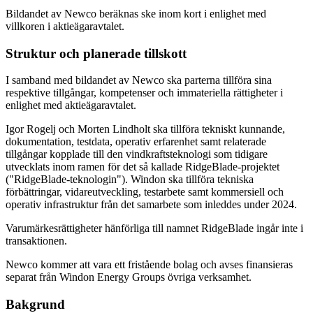
Bildandet av Newco beräknas ske inom kort i enlighet med
villkoren i aktieägaravtalet.
Struktur och planerade tillskott
I samband med bildandet av Newco ska parterna tillföra sina
respektive tillgångar, kompetenser och immateriella rättigheter i
enlighet med aktieägaravtalet.
Igor Rogelj och Morten Lindholt ska tillföra tekniskt kunnande,
dokumentation, testdata, operativ erfarenhet samt relaterade
tillgångar kopplade till den vindkraftsteknologi som tidigare
utvecklats inom ramen för det så kallade RidgeBlade-projektet
("RidgeBlade-teknologin"). Windon ska tillföra tekniska
förbättringar, vidareutveckling, testarbete samt kommersiell och
operativ infrastruktur från det samarbete som inleddes under 2024.
Varumärkesrättigheter hänförliga till namnet RidgeBlade ingår inte i
transaktionen.
Newco kommer att vara ett fristående bolag och avses finansieras
separat från Windon Energy Groups övriga verksamhet.
Bakgrund