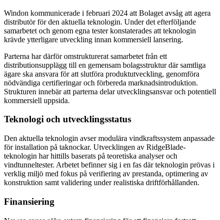
Windon kommunicerade i februari 2024 att Bolaget avsåg att agera
distributör för den aktuella teknologin. Under det efterföljande
samarbetet och genom egna tester konstaterades att teknologin
krävde ytterligare utveckling innan kommersiell lansering.
Parterna har därför omstrukturerat samarbetet från ett
distributionsupplägg till en gemensam bolagsstruktur där samtliga
ägare ska ansvara för att slutföra produktutveckling, genomföra
nödvändiga certifieringar och förbereda marknadsintroduktion.
Strukturen innebär att parterna delar utvecklingsansvar och potentiell
kommersiell uppsida.
Teknologi och utvecklingsstatus
Den aktuella teknologin avser modulära vindkraftssystem anpassade
för installation på taknockar. Utvecklingen av RidgeBlade-
teknologin har hittills baserats på teoretiska analyser och
vindtunneltester. Arbetet befinner sig i en fas där teknologin prövas i
verklig miljö med fokus på verifiering av prestanda, optimering av
konstruktion samt validering under realistiska driftförhållanden.
Finansiering