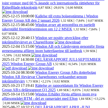
joint venture med 60 % ägande och internationella rättigheter för
RidgeBlade-teknologin
|
|
0,87 SEK
-29,01%
0,00 MSEK
2025-12-15
10:00:00
Kallelse till extra bolagsstämma i Windon
Energy Group AB den 2 januari 2026
|
|
1,32 SEK
-7,84%
0,07 MSEK
2025-12-15
08:45:00
Windon avser att genomföra en partiellt
säkerställd företrädesemission om 12,2 MSEK
|
|
1,32 SEK
-7,84%
0,07 MSEK
2025-12-12
20:40:13
Windon ser positiv utveckling efter
inkråmsförvärvet av ChargeHome
2025-12-04
15:15:00
Windon AB och Gårdsystem genomför första
gemensamma affären inom batterilagring till lantbruk
|
1,59 SEK
|
+5,59%
0,02 MSEK
2025-11-27
14:30:00
DELÅRSRAPPORT JULI-SEPTEMBER
2025 Windon Energy Group AB
|
|
1,52 SEK
+6,54%
0,01 MSEK
2025-10-24
08:30:00
Windon Energy Group ABs dotterbolag
Windon AB förvärvar Chargehomes verksamhet genom
inkråmsförvärv
|
|
1,73 SEK
+2,21%
0,02 MSEK
2025-10-23
17:19:41
Rättelse av rapportdatum för Windon Energy
Group AB:s delårsrapport Q3 2025
|
|
1,69 SEK
-9,05%
0,02 MSEK
2025-10-14
15:15:00
Windon Erhåller första affären inom nya
affärsområdet BTM - del av ramavtalet med Eljon
|
1,84 SEK
+13,22%
|
0,00 MSEK
2025-08-27
10:32:15
DELÅRSRAPPORT APRIL-JUNI