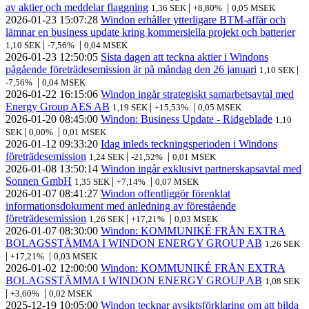
av aktier och meddelar flaggning
|
|
1,36 SEK
+8,80%
0,05 MSEK
2026-01-23
15:07:28
Windon erhåller ytterligare BTM-affär och
lämnar en business update kring kommersiella projekt och batterier
|
|
1,10 SEK
-7,56%
0,04 MSEK
2026-01-23
12:50:05
Sista dagen att teckna aktier i Windons
pågående företrädesemission är på måndag den 26 januari
|
1,10 SEK
|
-7,56%
0,04 MSEK
2026-01-22
16:15:06
Windon ingår strategiskt samarbetsavtal med
Energy Group AES AB
|
|
1,19 SEK
+15,53%
0,05 MSEK
2026-01-20
08:45:00
Windon: Business Update - Ridgeblade
1,10
|
|
SEK
0,00%
0,01 MSEK
2026-01-12
09:33:20
Idag inleds teckningsperioden i Windons
företrädesemission
|
|
1,24 SEK
-21,52%
0,01 MSEK
2026-01-08
13:50:14
Windon ingår exklusivt partnerskapsavtal med
Sonnen GmbH
|
|
1,35 SEK
+7,14%
0,07 MSEK
2026-01-07
08:41:27
Windon offentliggör förenklat
informationsdokument med anledning av förestående
företrädesemission
|
|
1,26 SEK
+17,21%
0,03 MSEK
2026-01-07
08:30:00
Windon: KOMMUNIKÉ FRÅN EXTRA
BOLAGSSTÄMMA I WINDON ENERGY GROUP AB
1,26 SEK
|
|
+17,21%
0,03 MSEK
2026-01-02
12:00:00
Windon: KOMMUNIKÉ FRÅN EXTRA
BOLAGSSTÄMMA I WINDON ENERGY GROUP AB
1,08 SEK
|
|
+3,60%
0,02 MSEK
2025-12-19
10:05:00
Windon tecknar avsiktsförklaring om att bilda