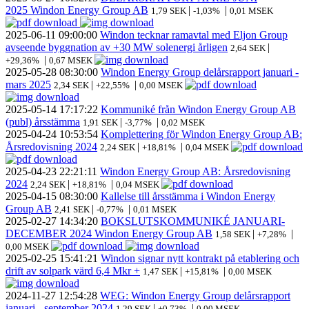
2025 Windon Energy Group AB
|
|
1,79 SEK
-1,03%
0,01 MSEK
2025-06-11
09:00:00
Windon tecknar ramavtal med Eljon Group
avseende byggnation av +30 MW solenergi årligen
|
2,64 SEK
|
+29,36%
0,67 MSEK
2025-05-28
08:30:00
Windon Energy Group delårsrapport januari -
mars 2025
|
|
2,34 SEK
+22,55%
0,00 MSEK
2025-05-14
17:17:22
Kommuniké från Windon Energy Group AB
(publ) årsstämma
|
|
1,91 SEK
-3,77%
0,02 MSEK
2025-04-24
10:53:54
Komplettering för Windon Energy Group AB:
Årsredovisning 2024
|
|
2,24 SEK
+18,81%
0,04 MSEK
2025-04-23
22:21:11
Windon Energy Group AB: Årsredovisning
2024
|
|
2,24 SEK
+18,81%
0,04 MSEK
2025-04-15
08:30:00
Kallelse till årsstämma i Windon Energy
Group AB
|
|
2,41 SEK
-0,77%
0,01 MSEK
2025-02-27
14:34:20
BOKSLUTSKOMMUNIKÉ JANUARI-
DECEMBER 2024 Windon Energy Group AB
|
|
1,58 SEK
+7,28%
0,00 MSEK
2025-02-25
15:41:21
Windon signar nytt kontrakt på etablering och
drift av solpark värd 6,4 Mkr +
|
|
1,47 SEK
+15,81%
0,00 MSEK
2024-11-27
12:54:28
WEG: Windon Energy Group delårsrapport
januari - september 2024
|
|
1,29 SEK
+0,73%
0,00 MSEK