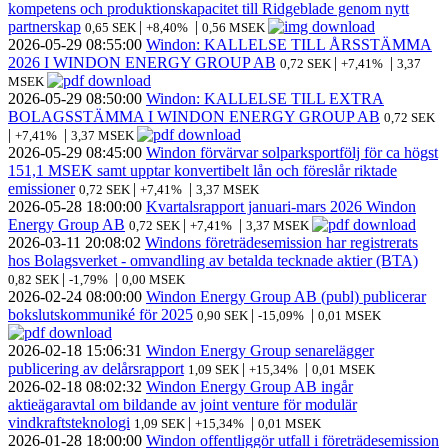
kompetens och produktionskapacitet till Ridgeblade genom nytt
partnerskap
|
|
0,65 SEK
+8,40%
0,56 MSEK
2026-05-29
08:55:00
Windon: KALLELSE TILL ÅRSSTÄMMA
2026 I WINDON ENERGY GROUP AB
|
|
0,72 SEK
+7,41%
3,37
MSEK
2026-05-29
08:50:00
Windon: KALLELSE TILL EXTRA
BOLAGSSTÄMMA I WINDON ENERGY GROUP AB
0,72 SEK
|
|
+7,41%
3,37 MSEK
2026-05-29
08:45:00
Windon förvärvar solparksportfölj för ca högst
151,1 MSEK samt upptar konvertibelt lån och föreslår riktade
emissioner
|
|
0,72 SEK
+7,41%
3,37 MSEK
2026-05-28
18:00:00
Kvartalsrapport januari-mars 2026 Windon
Energy Group AB
|
|
0,72 SEK
+7,41%
3,37 MSEK
2026-03-11
20:08:02
Windons företrädesemission har registrerats
hos Bolagsverket - omvandling av betalda tecknade aktier (BTA)
|
|
0,82 SEK
-1,79%
0,00 MSEK
2026-02-24
08:00:00
Windon Energy Group AB (publ) publicerar
bokslutskommuniké för 2025
|
|
0,90 SEK
-15,09%
0,01 MSEK
2026-02-18
15:06:31
Windon Energy Group senarelägger
publicering av delårsrapport
|
|
1,09 SEK
+15,34%
0,01 MSEK
2026-02-18
08:02:32
Windon Energy Group AB ingår
aktieägaravtal om bildande av joint venture för modulär
vindkraftsteknologi
|
|
1,09 SEK
+15,34%
0,01 MSEK
2026-01-28
18:00:00
Windon offentliggör utfall i företrädesemission