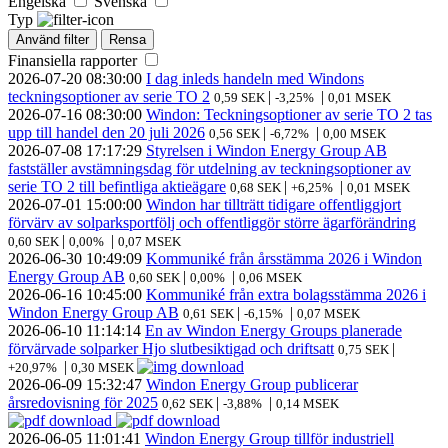
Engelska
Svenska
Typ
Använd filter
Rensa
Finansiella rapporter
2026-07-20
08:30:00
I dag inleds handeln med Windons
teckningsoptioner av serie TO 2
|
|
0,59 SEK
-3,25%
0,01 MSEK
2026-07-16
08:30:00
Windon: Teckningsoptioner av serie TO 2 tas
upp till handel den 20 juli 2026
|
|
0,56 SEK
-6,72%
0,00 MSEK
2026-07-08
17:17:29
Styrelsen i Windon Energy Group AB
fastställer avstämningsdag för utdelning av teckningsoptioner av
serie TO 2 till befintliga aktieägare
|
|
0,68 SEK
+6,25%
0,01 MSEK
2026-07-01
15:00:00
Windon har tillträtt tidigare offentliggjort
förvärv av solparksportfölj och offentliggör större ägarförändring
|
|
0,60 SEK
0,00%
0,07 MSEK
2026-06-30
10:49:09
Kommuniké från årsstämma 2026 i Windon
Energy Group AB
|
|
0,60 SEK
0,00%
0,06 MSEK
2026-06-16
10:45:00
Kommuniké från extra bolagsstämma 2026 i
Windon Energy Group AB
|
|
0,61 SEK
-6,15%
0,07 MSEK
2026-06-10
11:14:14
En av Windon Energy Groups planerade
förvärvade solparker Hjo slutbesiktigad och driftsatt
|
0,75 SEK
|
+20,97%
0,30 MSEK
2026-06-09
15:32:47
Windon Energy Group publicerar
årsredovisning för 2025
|
|
0,62 SEK
-3,88%
0,14 MSEK
2026-06-05
11:01:41
Windon Energy Group tillför industriell