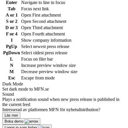
Enter
Navigate to line in focus
Tab
Focus next link
A or 1
Open First attachment
S or 2
Open Second attachment
D or 3
Open Third attachment
F or 4
Open Fourth attachment
I
Show company information
PgUp
Select newest press release
PgDown
Select oldest press release
L
Focus on filer bar
N
Increase preview window size
M
Decrease preview window size
Esc
Escape from mode
Dark Mode
Set dark mode to MFN.se
Sound
Plays a notification sound when new press release is published in
the current feed
Intresserad av platformen MFN för nyhetsdistribution?
Läs mer
Boka demo
Logga in som bolag