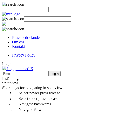
Pressmeddelanden
Om oss
Kontakt
Privacy Policy
Login
Logga in med X
Login
Inställningar
Split view
Short keys for navigating in split view
↑
Select newer press release
↓
Select older press release
←
Navigate backwards
→
Navigate forward