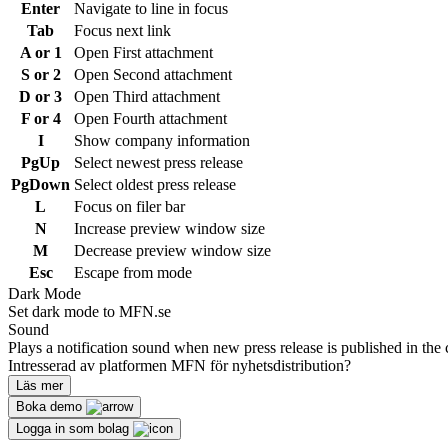
Enter
Navigate to line in focus
Tab
Focus next link
A or 1
Open First attachment
S or 2
Open Second attachment
D or 3
Open Third attachment
F or 4
Open Fourth attachment
I
Show company information
PgUp
Select newest press release
PgDown
Select oldest press release
L
Focus on filer bar
N
Increase preview window size
M
Decrease preview window size
Esc
Escape from mode
Dark Mode
Set dark mode to MFN.se
Sound
Plays a notification sound when new press release is published in the 
Intresserad av platformen MFN för nyhetsdistribution?
Läs mer
Boka demo
Logga in som bolag