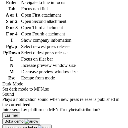
Enter
Navigate to line in focus
Tab
Focus next link
A or 1
Open First attachment
S or 2
Open Second attachment
D or 3
Open Third attachment
F or 4
Open Fourth attachment
I
Show company information
PgUp
Select newest press release
PgDown
Select oldest press release
L
Focus on filer bar
N
Increase preview window size
M
Decrease preview window size
Esc
Escape from mode
Dark Mode
Set dark mode to MFN.se
Sound
Plays a notification sound when new press release is published in
the current feed
Intresserad av platformen MFN för nyhetsdistribution?
Läs mer
Boka demo
Logga in som bolag