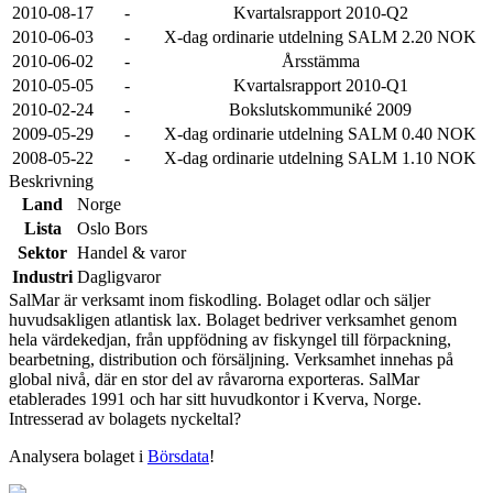
2010-08-17
-
Kvartalsrapport 2010-Q2
2010-06-03
-
X-dag ordinarie utdelning SALM 2.20 NOK
2010-06-02
-
Årsstämma
2010-05-05
-
Kvartalsrapport 2010-Q1
2010-02-24
-
Bokslutskommuniké 2009
2009-05-29
-
X-dag ordinarie utdelning SALM 0.40 NOK
2008-05-22
-
X-dag ordinarie utdelning SALM 1.10 NOK
Beskrivning
Land
Norge
Lista
Oslo Bors
Sektor
Handel & varor
Industri
Dagligvaror
SalMar är verksamt inom fiskodling. Bolaget odlar och säljer
huvudsakligen atlantisk lax. Bolaget bedriver verksamhet genom
hela värdekedjan, från uppfödning av fiskyngel till förpackning,
bearbetning, distribution och försäljning. Verksamhet innehas på
global nivå, där en stor del av råvarorna exporteras. SalMar
etablerades 1991 och har sitt huvudkontor i Kverva, Norge.
Intresserad av bolagets nyckeltal?
Analysera bolaget i
Börsdata
!