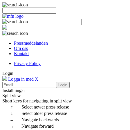
Pressmeddelanden
Om oss
Kontakt
Privacy Policy
Login
Logga in med X
Login
Inställningar
Split view
Short keys for navigating in split view
↑
Select newer press release
↓
Select older press release
←
Navigate backwards
→
Navigate forward