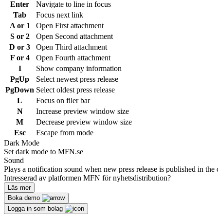
Enter
Navigate to line in focus
Tab
Focus next link
A or 1
Open First attachment
S or 2
Open Second attachment
D or 3
Open Third attachment
F or 4
Open Fourth attachment
I
Show company information
PgUp
Select newest press release
PgDown
Select oldest press release
L
Focus on filer bar
N
Increase preview window size
M
Decrease preview window size
Esc
Escape from mode
Dark Mode
Set dark mode to MFN.se
Sound
Plays a notification sound when new press release is published in the 
Intresserad av platformen MFN för nyhetsdistribution?
Läs mer
Boka demo
Logga in som bolag