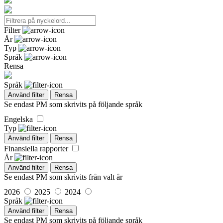
Filter
År
Typ
Språk
Rensa
Språk
Använd filter
Rensa
Se endast PM som skrivits på följande språk
Engelska
Typ
Använd filter
Rensa
Finansiella rapporter
År
Använd filter
Rensa
Se endast PM som skrivits från valt år
2026
2025
2024
Språk
Använd filter
Rensa
Se endast PM som skrivits på följande språk