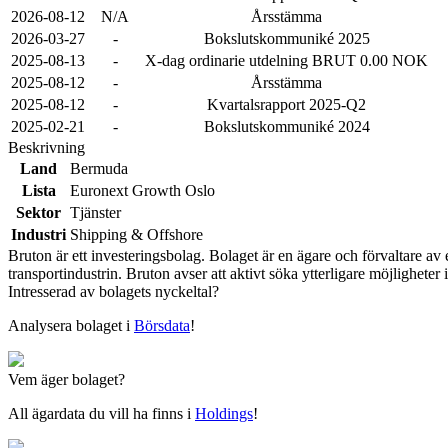
2026-08-12
N/A
Årsstämma
2026-03-27
-
Bokslutskommuniké 2025
2025-08-13
-
X-dag ordinarie utdelning BRUT 0.00 NOK
2025-08-12
-
Årsstämma
2025-08-12
-
Kvartalsrapport 2025-Q2
2025-02-21
-
Bokslutskommuniké 2024
Beskrivning
Land
Bermuda
Lista
Euronext Growth Oslo
Sektor
Tjänster
Industri
Shipping & Offshore
Bruton är ett investeringsbolag. Bolaget är en ägare och förvaltare av
transportindustrin. Bruton avser att aktivt söka ytterligare möjlighete
Intresserad av bolagets nyckeltal?
Analysera bolaget i
Börsdata
!
Vem äger bolaget?
All ägardata du vill ha finns i
Holdings
!