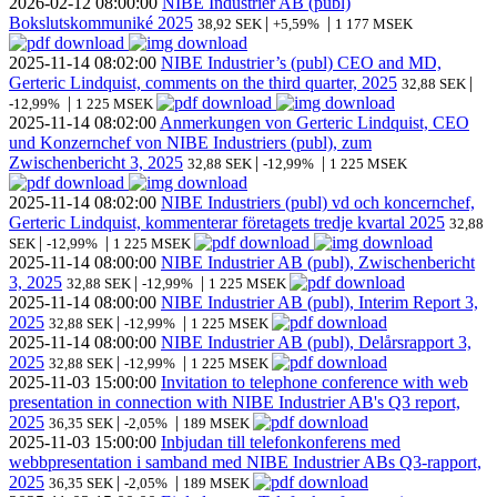
2026-02-12
08:00:00
NIBE Industrier AB (publ)
Bokslutskommuniké 2025
|
|
38,92 SEK
+5,59%
1 177 MSEK
2025-11-14
08:02:00
NIBE Industrier’s (publ) CEO and MD,
Gerteric Lindquist, comments on the third quarter, 2025
|
32,88 SEK
|
-12,99%
1 225 MSEK
2025-11-14
08:02:00
Anmerkungen von Gerteric Lindquist, CEO
und Konzernchef von NIBE Industriers (publ), zum
Zwischenbericht 3, 2025
|
|
32,88 SEK
-12,99%
1 225 MSEK
2025-11-14
08:02:00
NIBE Industriers (publ) vd och koncernchef,
Gerteric Lindquist, kommenterar företagets tredje kvartal 2025
32,88
|
|
SEK
-12,99%
1 225 MSEK
2025-11-14
08:00:00
NIBE Industrier AB (publ), Zwischenbericht
3, 2025
|
|
32,88 SEK
-12,99%
1 225 MSEK
2025-11-14
08:00:00
NIBE Industrier AB (publ), Interim Report 3,
2025
|
|
32,88 SEK
-12,99%
1 225 MSEK
2025-11-14
08:00:00
NIBE Industrier AB (publ), Delårsrapport 3,
2025
|
|
32,88 SEK
-12,99%
1 225 MSEK
2025-11-03
15:00:00
Invitation to telephone conference with web
presentation in connection with NIBE Industrier AB's Q3 report,
2025
|
|
36,35 SEK
-2,05%
189 MSEK
2025-11-03
15:00:00
Inbjudan till telefonkonferens med
webbpresentation i samband med NIBE Industrier ABs Q3-rapport,
2025
|
|
36,35 SEK
-2,05%
189 MSEK