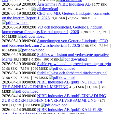
2026-05-19
20:00:00
Årsstämma i NIBE Industrier AB
|
39,77 SEK
|
-0,53%
464 MSEK
2026-05-19
08:02:00
CEO and MD, Gerteric Lindquist, comments
on the Interim Report 1, 2026
|
|
39,98 SEK
-7,35%
960 MSEK
2026-05-19
08:02:00
VD och koncernchef, Gerteric Lindquist,
kommenterar företagets Kvartalsrapport 1, 2026
|
|
39,98 SEK
-7,35%
960 MSEK
2026-05-19
08:02:00
Anmerkungen von Gerteric Lindquist, CEO
und Konzernchef, zum Zwischenbericht 1, 2026
|
|
39,98 SEK
-7,35%
960 MSEK
2026-05-19
08:00:00
Stabiles wachstum und verbesserte operative
Marge
|
|
39,98 SEK
-7,35%
960 MSEK
2026-05-19
08:00:00
Stable growth and improved operating margin
|
|
39,98 SEK
-7,35%
960 MSEK
2026-05-19
08:00:00
Stabil tillväxt och förbättrad rörelsemarginal
|
|
39,98 SEK
-7,35%
960 MSEK
2026-04-14
09:00:00
NIBE Industrier AB (publ) NOTICE OF
THE ANNUAL GENERAL MEETING
|
|
41,71 SEK
+1,16%
360
MSEK
2026-04-14
09:00:00
NIBE Industrier AB (publ) EINLADUNG
ZUR ORDENTLICHEN GENERALVERSAMMLUNG
41,71
|
|
SEK
+1,16%
360 MSEK
2026-04-14
09:00:00
NIBE Industrier AB (publ) KALLELSE