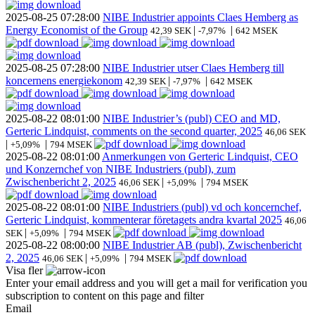
2025-08-25
07:28:00
NIBE Industrier appoints Claes Hemberg as
Energy Economist of the Group
|
|
42,39 SEK
-7,97%
642 MSEK
2025-08-25
07:28:00
NIBE Industrier utser Claes Hemberg till
koncernens energiekonom
|
|
42,39 SEK
-7,97%
642 MSEK
2025-08-22
08:01:00
NIBE Industrier’s (publ) CEO and MD,
Gerteric Lindquist, comments on the second quarter, 2025
46,06 SEK
|
|
+5,09%
794 MSEK
2025-08-22
08:01:00
Anmerkungen von Gerteric Lindquist, CEO
und Konzernchef von NIBE Industriers (publ), zum
Zwischenbericht 2, 2025
|
|
46,06 SEK
+5,09%
794 MSEK
2025-08-22
08:01:00
NIBE Industriers (publ) vd och koncernchef,
Gerteric Lindquist, kommenterar företagets andra kvartal 2025
46,06
|
|
SEK
+5,09%
794 MSEK
2025-08-22
08:00:00
NIBE Industrier AB (publ), Zwischenbericht
2, 2025
|
|
46,06 SEK
+5,09%
794 MSEK
Visa fler
Enter your email address and you will get a mail for verification you
subscription to content on this page and filter
Email