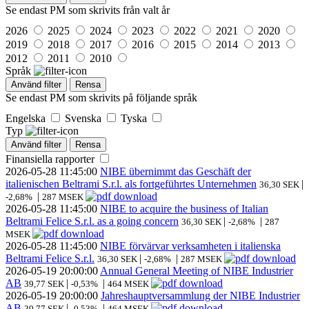
Se endast PM som skrivits från valt år
2026
2025
2024
2023
2022
2021
2020
2019
2018
2017
2016
2015
2014
2013
2012
2011
2010
Språk
Använd filter
Rensa
Se endast PM som skrivits på följande språk
Engelska
Svenska
Tyska
Typ
Använd filter
Rensa
Finansiella rapporter
2026-05-28
11:45:00
NIBE übernimmt das Geschäft der
italienischen Beltrami S.r.l. als fortgeführtes Unternehmen
|
36,30 SEK
|
-2,68%
287 MSEK
2026-05-28
11:45:00
NIBE to acquire the business of Italian
Beltrami Felice S.r.l. as a going concern
|
|
36,30 SEK
-2,68%
287
MSEK
2026-05-28
11:45:00
NIBE förvärvar verksamheten i italienska
Beltrami Felice S.r.l.
|
|
36,30 SEK
-2,68%
287 MSEK
2026-05-19
20:00:00
Annual General Meeting of NIBE Industrier
AB
|
|
39,77 SEK
-0,53%
464 MSEK
2026-05-19
20:00:00
Jahreshauptversammlung der NIBE Industrier
AB
|
|
39,77 SEK
-0,53%
464 MSEK