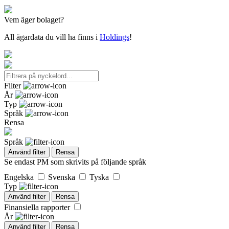
Vem äger bolaget?
All ägardata du vill ha finns i
Holdings
!
Filter
År
Typ
Språk
Rensa
Språk
Använd filter
Rensa
Se endast PM som skrivits på följande språk
Engelska
Svenska
Tyska
Typ
Använd filter
Rensa
Finansiella rapporter
År
Använd filter
Rensa