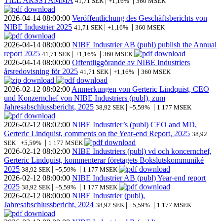
TILL ÅRSSTÄMMA
|
|
41,71 SEK
+1,16%
360 MSEK
2026-04-14
08:00:00
Veröffentlichung des Geschäftsberichts von
NIBE Industrier 2025
|
|
41,71 SEK
+1,16%
360 MSEK
2026-04-14
08:00:00
NIBE Industrier AB (publ) publish the Annual
report 2025
|
|
41,71 SEK
+1,16%
360 MSEK
2026-04-14
08:00:00
Offentliggörande av NIBE Industriers
årsredovisning för 2025
|
|
41,71 SEK
+1,16%
360 MSEK
2026-02-12
08:02:00
Anmerkungen von Gerteric Lindquist, CEO
und Konzernchef von NIBE Industriers (publ), zum
Jahresabschlussbericht, 2025
|
|
38,92 SEK
+5,59%
1 177 MSEK
2026-02-12
08:02:00
NIBE Industrier’s (publ) CEO and MD,
Gerteric Lindquist, comments on the Year-end Report, 2025
38,92
|
|
SEK
+5,59%
1 177 MSEK
2026-02-12
08:02:00
NIBE Industriers (publ) vd och koncernchef,
Gerteric Lindquist, kommenterar företagets Bokslutskommuniké
2025
|
|
38,92 SEK
+5,59%
1 177 MSEK
2026-02-12
08:00:00
NIBE Industrier AB (publ) Year-end report
2025
|
|
38,92 SEK
+5,59%
1 177 MSEK
2026-02-12
08:00:00
NIBE Industrier (publ),
Jahresabschlussbericht, 2024
|
|
38,92 SEK
+5,59%
1 177 MSEK