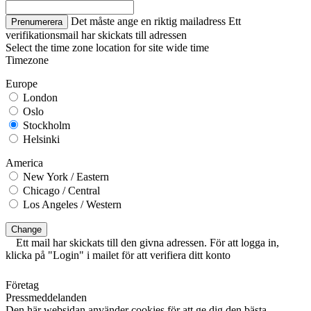
Det måste ange en riktig mailadress
Ett
Prenumerera
verifikationsmail har skickats till adressen
Select the time zone location for site wide time
Timezone
Europe
London
Oslo
Stockholm
Helsinki
America
New York / Eastern
Chicago / Central
Los Angeles / Western
Change
Ett mail har skickats till den givna adressen. För att logga in,
klicka på "Login" i mailet för att verifiera ditt konto
Företag
Pressmeddelanden
Den här websidan använder cookies för att ge dig den bästa