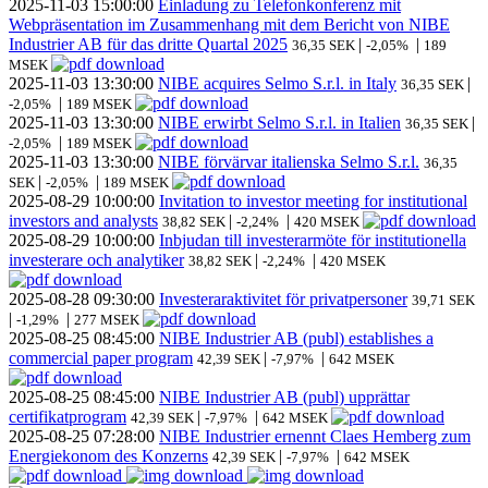
2025-11-03
15:00:00
Einladung zu Telefonkonferenz mit
Webpräsentation im Zusammenhang mit dem Bericht von NIBE
Industrier AB für das dritte Quartal 2025
|
|
36,35 SEK
-2,05%
189
MSEK
2025-11-03
13:30:00
NIBE acquires Selmo S.r.l. in Italy
|
36,35 SEK
|
-2,05%
189 MSEK
2025-11-03
13:30:00
NIBE erwirbt Selmo S.r.l. in Italien
|
36,35 SEK
|
-2,05%
189 MSEK
2025-11-03
13:30:00
NIBE förvärvar italienska Selmo S.r.l.
36,35
|
|
SEK
-2,05%
189 MSEK
2025-08-29
10:00:00
Invitation to investor meeting for institutional
investors and analysts
|
|
38,82 SEK
-2,24%
420 MSEK
2025-08-29
10:00:00
Inbjudan till investerarmöte för institutionella
investerare och analytiker
|
|
38,82 SEK
-2,24%
420 MSEK
2025-08-28
09:30:00
Investeraraktivitet för privatpersoner
39,71 SEK
|
|
-1,29%
277 MSEK
2025-08-25
08:45:00
NIBE Industrier AB (publ) establishes a
commercial paper program
|
|
42,39 SEK
-7,97%
642 MSEK
2025-08-25
08:45:00
NIBE Industrier AB (publ) upprättar
certifikatprogram
|
|
42,39 SEK
-7,97%
642 MSEK
2025-08-25
07:28:00
NIBE Industrier ernennt Claes Hemberg zum
Energiekonom des Konzerns
|
|
42,39 SEK
-7,97%
642 MSEK