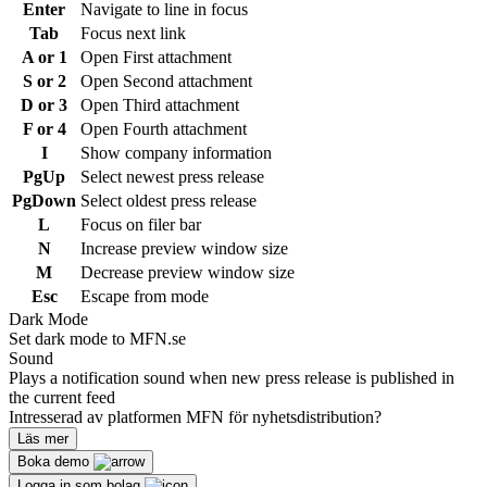
Enter
Navigate to line in focus
Tab
Focus next link
A or 1
Open First attachment
S or 2
Open Second attachment
D or 3
Open Third attachment
F or 4
Open Fourth attachment
I
Show company information
PgUp
Select newest press release
PgDown
Select oldest press release
L
Focus on filer bar
N
Increase preview window size
M
Decrease preview window size
Esc
Escape from mode
Dark Mode
Set dark mode to MFN.se
Sound
Plays a notification sound when new press release is published in
the current feed
Intresserad av platformen MFN för nyhetsdistribution?
Läs mer
Boka demo
Logga in som bolag