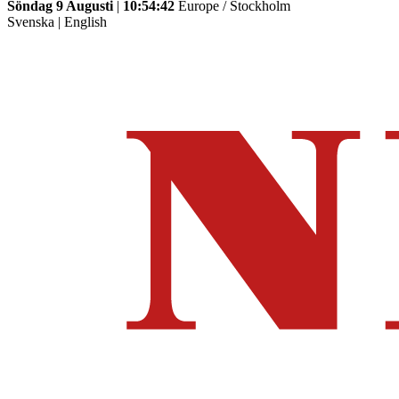
Söndag 9 Augusti
|
10:54:42
Europe / Stockholm
Svenska
|
English